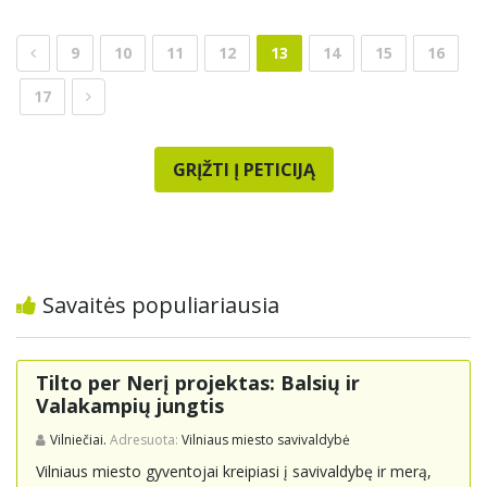
9
10
11
12
13
14
15
16
17
GRĮŽTI Į PETICIJĄ
Savaitės populiariausia
Tilto per Nerį projektas: Balsių ir
Valakampių jungtis
Vilniečiai.
Adresuota:
Vilniaus miesto savivaldybė
Vilniaus miesto gyventojai kreipiasi į savivaldybę ir merą,