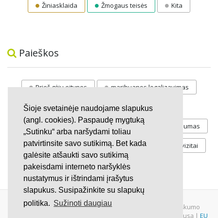
Žiniasklaida
Žmogaus teisės
Kita
Paieškos
Prieš gėju eitynes
marihuanos legalizavimas
STOP
vaiku atemimas
Šioje svetainėje naudojame slapukus
(angl. cookies). Paspaudę mygtuką
Pilnos moksleivių vasaros atostogos
referendumas
„Sutinku“ arba naršydami toliau
patvirtinsite savo sutikimą. Bet kada
Keliu
jaunystės
Valandos
Rekvizitai
galėsite atšaukti savo sutikimą
Investicijos
pakeisdami interneto naršyklės
nustatymus ir ištrindami įrašytus
slapukus. Susipažinkite su slapukų
politika.
Sužinoti daugiau
© 2007 - 2026 Ne pelno siekianti organizacija VŠĮ "Pilietiškumo
platformos" į.k. 305719586. Įstaiga turi paramos gavėjo statusą |
EU