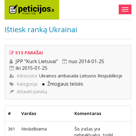
Togg
navig
Ištiesk ranką Ukrainai
515 PARAŠAI
JPP "Kurk Lietuvai"
nuo 2014-01-25
iki 2015-01-25
Adresuota:
Ukrainos ambasada Lietuvos Respublikoje
Žmogaus teisės
Kategorija:
Atšaukti parašą
#
Vardas
Komentaras
361
Neskelbiama
Šis įrašas yra
nebeaktualus, todėl