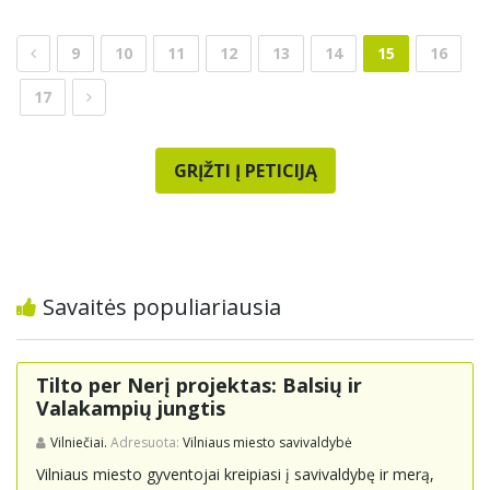
9
10
11
12
13
14
15
16
17
GRĮŽTI Į PETICIJĄ
Savaitės populiariausia
Tilto per Nerį projektas: Balsių ir
Valakampių jungtis
Vilniečiai.
Adresuota:
Vilniaus miesto savivaldybė
Vilniaus miesto gyventojai kreipiasi į savivaldybę ir merą,