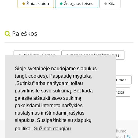
Žiniasklaida
Žmogaus teisės
Kita
Paieškos
Prieš gėju eitynes
marihuanos legalizavimas
STOP
vaiku atemimas
Šioje svetainėje naudojame slapukus
(angl. cookies). Paspaudę mygtuką
Pilnos moksleivių vasaros atostogos
referendumas
„Sutinku“ arba naršydami toliau
patvirtinsite savo sutikimą. Bet kada
Keliu
jaunystės
Valandos
Rekvizitai
galėsite atšaukti savo sutikimą
Investicijos
pakeisdami interneto naršyklės
nustatymus ir ištrindami įrašytus
slapukus. Susipažinkite su slapukų
politika.
Sužinoti daugiau
© 2007 - 2026 Ne pelno siekianti organizacija VŠĮ "Pilietiškumo
platformos" į.k. 305719586. Įstaiga turi paramos gavėjo statusą |
EU