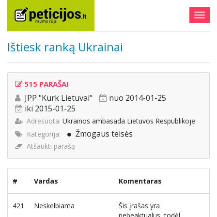
Togg
navig
Ištiesk ranką Ukrainai
515 PARAŠAI
JPP "Kurk Lietuvai"
nuo 2014-01-25
iki 2015-01-25
Adresuota:
Ukrainos ambasada Lietuvos Respublikoje
Žmogaus teisės
Kategorija:
Atšaukti parašą
#
Vardas
Komentaras
421
Neskelbiama
Šis įrašas yra
nebeaktualus, todėl