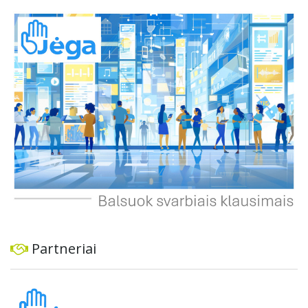
automobiliams, tiek viešajam transportui, pėstiesiems ir
dviratininkams. Gyventojai ragina atlikti techninę,
ekonominę ir transporto analizę, organizuoti viešas
konsultacijas ir integruoti projektą į ilgalaikius miesto
planus, siekiant užtikrinti transporto sistemos patikimumą
ir prisitaikymą prie sparčiai augančio miesto poreikių.
Partneriai