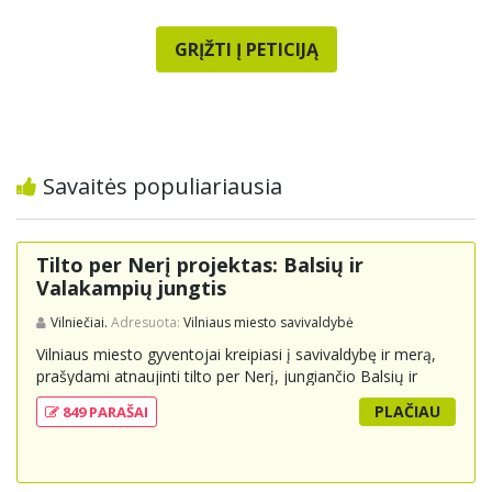
GRĮŽTI Į PETICIJĄ
Savaitės populiariausia
Tilto per Nerį projektas: Balsių ir
Valakampių jungtis
Vilniečiai.
Adresuota:
Vilniaus miesto savivaldybė
Vilniaus miesto gyventojai kreipiasi į savivaldybę ir merą,
prašydami atnaujinti tilto per Nerį, jungiančio Balsių ir
Valakampių kryptis, projektą ir įtraukti jį į miesto
PLAČIAU
849 PARAŠAI
strateginius susisiekimo planus. Šis tiltas ne tik padėtų
sumažinti eismo spūstis ir sutrumpintų keliones, bet ir
skatintų tvarią miesto plėtrą bei darnų judumą,
suteikdamas daugiau susisiekimo galimybių tiek