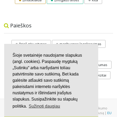
Žiniasklaida
Žmogaus teisės
Kita
Paieškos
Prieš gėju eitynes
marihuanos legalizavimas
STOP
vaiku atemimas
Šioje svetainėje naudojame slapukus
(angl. cookies). Paspaudę mygtuką
Pilnos moksleivių vasaros atostogos
referendumas
„Sutinku“ arba naršydami toliau
patvirtinsite savo sutikimą. Bet kada
Keliu
jaunystės
Valandos
Rekvizitai
galėsite atšaukti savo sutikimą
Investicijos
pakeisdami interneto naršyklės
nustatymus ir ištrindami įrašytus
slapukus. Susipažinkite su slapukų
politika.
Sužinoti daugiau
© 2007 - 2026 Ne pelno siekianti organizacija VŠĮ "Pilietiškumo
platformos" į.k. 305719586. Įstaiga turi paramos gavėjo statusą |
EU