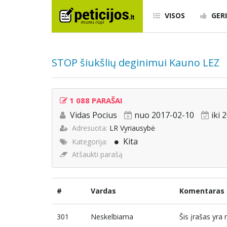
VISOS
GERI
STOP šiukšlių deginimui Kauno LEZ
1 088 PARAŠAI
Vidas Pocius
nuo 2017-02-10
iki 
Adresuota:
LR Vyriausybė
Kita
Kategorija:
Atšaukti parašą
#
Vardas
Komentaras
301
Neskelbiama
Šis įrašas yr