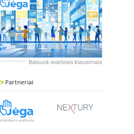
dviratininkams. Gyventojai ragina atlikti techninę,
ekonominę ir transporto analizę, organizuoti
viešas konsultacijas ir integruoti projektą į
ilgalaikius miesto planus, siekiant užtikrinti
transporto sistemos patikimumą ir prisitaikymą
prie sparčiai augančio miesto poreikių.
Partneriai