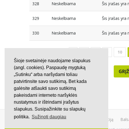
328
Neskelbiama
Šis įrašas yr
329
Neskelbiama
Šis įrašas yr
330
Neskelbiama
Šis įrašas yr
7
8
9
10
Šioje svetainėje naudojame slapukus
(angl. cookies). Paspaudę mygtuką
GRĮŽ
„Sutinku“ arba naršydami toliau
patvirtinsite savo sutikimą. Bet kada
galėsite atšaukti savo sutikimą
pakeisdami interneto naršyklės
nustatymus ir ištrindami įrašytus
slapukus. Susipažinkite su slapukų
politika.
Sužinoti daugiau
Kurti peticiją
Bals