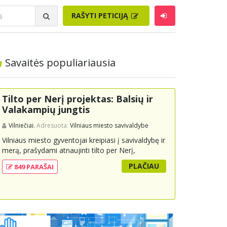
RAŠYTI PETICIJĄ
Savaitės populiariausia
Tilto per Nerį projektas: Balsių ir
Valakampių jungtis
Vilniečiai.
Adresuota:
Vilniaus miesto savivaldybė
Vilniaus miesto gyventojai kreipiasi į savivaldybę ir
merą, prašydami atnaujinti tilto per Nerį,
jungiančio Balsių ir Valakampių kryptis, projektą ir
PLAČIAU
849 PARAŠAI
įtraukti jį į miesto strateginius susisiekimo planus.
Šis tiltas ne tik padėtų sumažinti eismo spūstis ir
sutrumpintų keliones, bet ir skatintų tvarią miesto
plėtrą bei darnų judumą, suteikdamas daugiau
susisiekimo galimybių tiek automobiliams, tiek
viešajam transportui, pėstiesiems ir