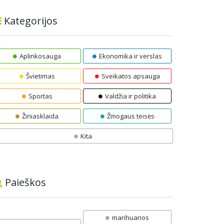
Kategorijos
Aplinkosauga
Ekonomika ir verslas
Švietimas
Sveikatos apsauga
Sportas
Valdžia ir politika
Žiniasklaida
Žmogaus teisės
Kita
Paieškos
marihuanos