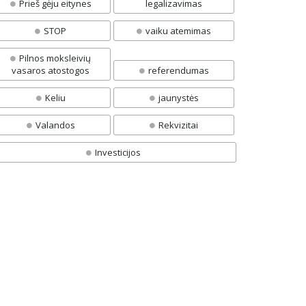
Prieš gėju eitynes
legalizavimas
STOP
vaiku atemimas
Pilnos moksleivių
vasaros atostogos
referendumas
Keliu
jaunystės
Valandos
Rekvizitai
Investicijos