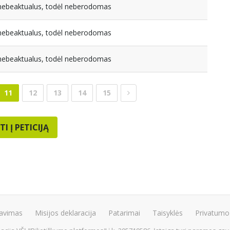
a nebeaktualus, todėl neberodomas
a nebeaktualus, todėl neberodomas
a nebeaktualus, todėl neberodomas
11
12
13
14
15
TI Į PETICIJĄ
avimas
Misijos deklaracija
Patarimai
Taisyklės
Privatumo 