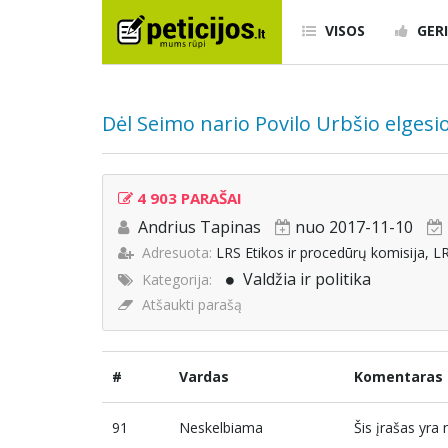
VISOS
GERI
Dėl Seimo nario Povilo Urbšio elgesi
4 903 PARAŠAI
Andrius Tapinas
nuo 2017-11-10
Adresuota:
LRS Etikos ir procedūrų komisija, LRS
Valdžia ir politika
Kategorija:
Atšaukti parašą
#
Vardas
Komentaras
91
Neskelbiama
Šis įrašas yr