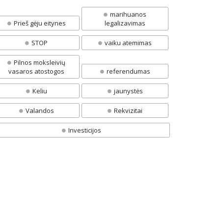
marihuanos
Prieš gėju eitynes
legalizavimas
STOP
vaiku atemimas
Pilnos moksleivių
vasaros atostogos
referendumas
Keliu
jaunystės
Valandos
Rekvizitai
Investicijos