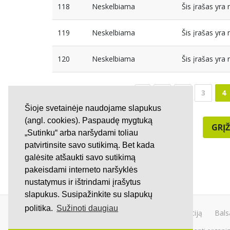
118
Neskelbiama
Šis įrašas yr
119
Neskelbiama
Šis įrašas yr
120
Neskelbiama
Šis įrašas yr
1
2
3
4
Šioje svetainėje naudojame slapukus
(angl. cookies). Paspaudę mygtuką
GRĮŽ
„Sutinku“ arba naršydami toliau
patvirtinsite savo sutikimą. Bet kada
galėsite atšaukti savo sutikimą
pakeisdami interneto naršyklės
nustatymus ir ištrindami įrašytus
slapukus. Susipažinkite su slapukų
politika.
Sužinoti daugiau
Kurti peticiją
Bals