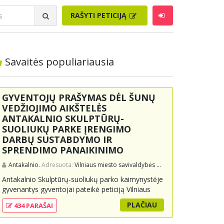
RAŠYTI PETICIJĄ
Savaitės populiariausia
GYVENTOJŲ PRAŠYMAS DĖL ŠUNŲ
VEDŽIOJIMO AIKŠTELĖS
ANTAKALNIO SKULPTŪRŲ-
SUOLIUKŲ PARKE ĮRENGIMO
DARBŲ SUSTABDYMO IR
SPRENDIMO PANAIKINIMO
Antakalnio.
Adresuota:
Vilniaus miesto savivaldybės administracijai, Vilniaus miesto merui
Antakalnio Skulptūrų-suoliukų parko kaimynystėje
gyvenantys gyventojai pateikė peticiją Vilniaus
miesto savivaldybei, prašydami sustabdyti ir
PLAČIAU
434 PARAŠAI
panaikinti sprendimą dėl šunų vedžiojimo
aikštelės įrengimo parke. Jie teigia, kad projektas