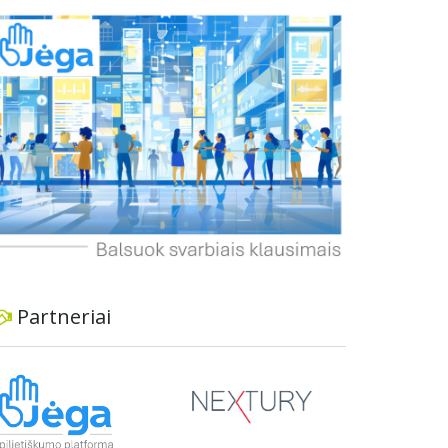
buvo pradėtas neinformavus vietos
bendruomenės ir nesilaikant visuomenės
dalyvavimo principų, o parko teritorija patiria
negrįžtamą žalą. Gyventojai pabrėžia, kad parkas
yra kultūrinės ir rekreacinės vertės vieta, todėl
tokie pokyčiai kenkia vietiniams gyventojams ir
viešajam interesui. Jie siūlo svarstyti alternatyvias
vietas šunų aikštelei ir reikalauja visapusiškai
atkurti parko aplinką, jei sprendimas neįrengti
aikštelės bus priimtas.
Partneriai