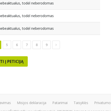
a nebeaktualus, todėl neberodomas
a nebeaktualus, todėl neberodomas
a nebeaktualus, todėl neberodomas
5
6
7
8
9
TI Į PETICIJĄ
avimas
Misijos deklaracija
Patarimai
Taisyklės
Privatumo 