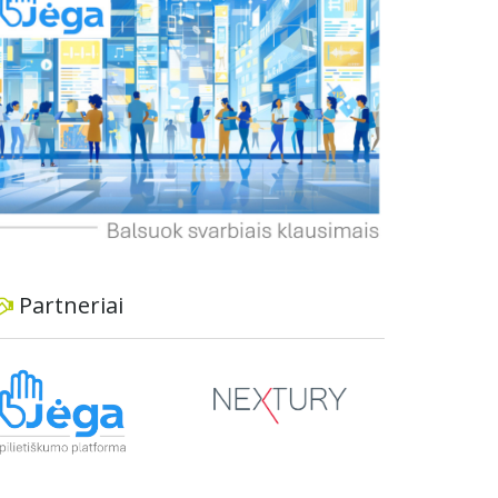
dviratininkams. Gyventojai ragina atlikti techninę,
ekonominę ir transporto analizę, organizuoti
viešas konsultacijas ir integruoti projektą į
ilgalaikius miesto planus, siekiant užtikrinti
transporto sistemos patikimumą ir prisitaikymą
prie sparčiai augančio miesto poreikių.
Partneriai