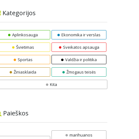
Kategorijos
Aplinkosauga
Ekonomika ir verslas
Švietimas
Sveikatos apsauga
Sportas
Valdžia ir politika
Žiniasklaida
Žmogaus teisės
Kita
Paieškos
marihuanos