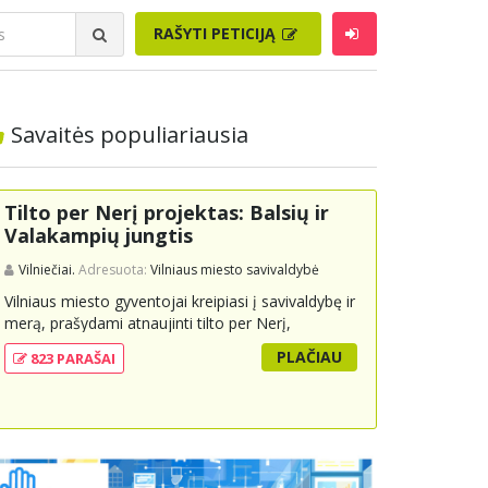
RAŠYTI PETICIJĄ
Savaitės populiariausia
Tilto per Nerį projektas: Balsių ir
Valakampių jungtis
Vilniečiai.
Adresuota:
Vilniaus miesto savivaldybė
Vilniaus miesto gyventojai kreipiasi į savivaldybę ir
merą, prašydami atnaujinti tilto per Nerį,
jungiančio Balsių ir Valakampių kryptis, projektą ir
PLAČIAU
823 PARAŠAI
įtraukti jį į miesto strateginius susisiekimo planus.
Šis tiltas ne tik padėtų sumažinti eismo spūstis ir
sutrumpintų keliones, bet ir skatintų tvarią miesto
plėtrą bei darnų judumą, suteikdamas daugiau
susisiekimo galimybių tiek automobiliams, tiek
viešajam transportui, pėstiesiems ir