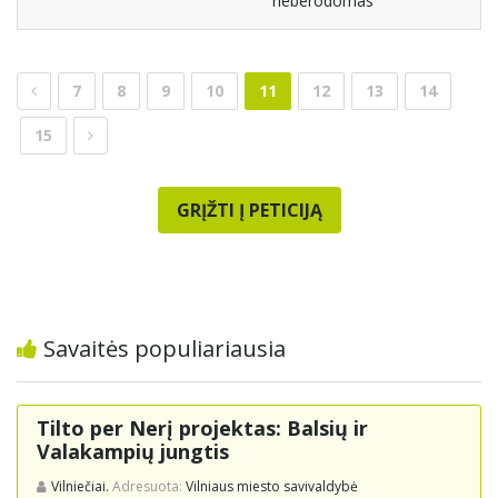
neberodomas
7
8
9
10
11
12
13
14
15
GRĮŽTI Į PETICIJĄ
Savaitės populiariausia
Tilto per Nerį projektas: Balsių ir
Valakampių jungtis
Vilniečiai.
Adresuota:
Vilniaus miesto savivaldybė