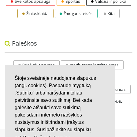
Sveikatos apsauga
Sportas
Valdžia ir politika
Žiniasklaida
Žmogaus teisės
Kita
Paieškos
Prieš gėju eitynes
marihuanos legalizavimas
STOP
vaiku atemimas
Šioje svetainėje naudojame slapukus
(angl. cookies). Paspaudę mygtuką
Pilnos moksleivių vasaros atostogos
referendumas
„Sutinku“ arba naršydami toliau
patvirtinsite savo sutikimą. Bet kada
Keliu
jaunystės
Valandos
Rekvizitai
galėsite atšaukti savo sutikimą
Investicijos
pakeisdami interneto naršyklės
nustatymus ir ištrindami įrašytus
slapukus. Susipažinkite su slapukų