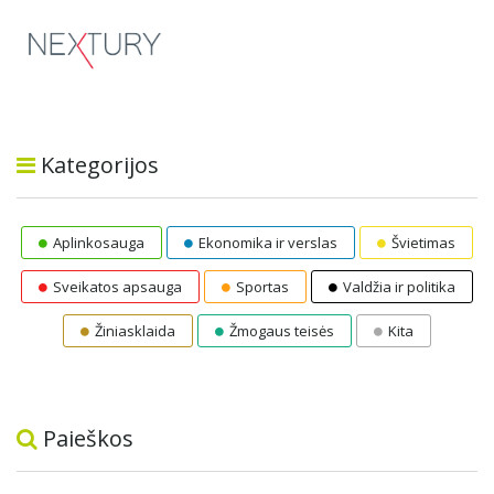
Kategorijos
Aplinkosauga
Ekonomika ir verslas
Švietimas
Sveikatos apsauga
Sportas
Valdžia ir politika
Žiniasklaida
Žmogaus teisės
Kita
Paieškos