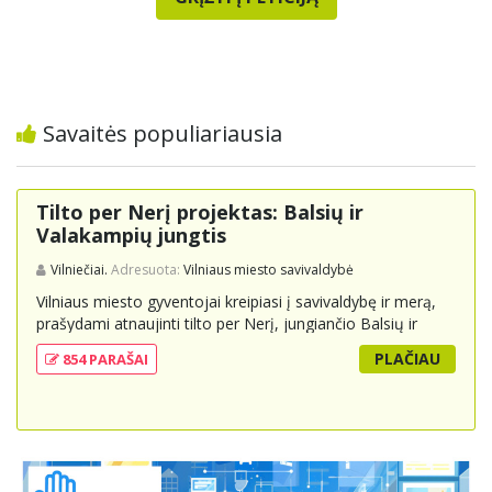
Savaitės populiariausia
Tilto per Nerį projektas: Balsių ir
Valakampių jungtis
Vilniečiai.
Adresuota:
Vilniaus miesto savivaldybė
Vilniaus miesto gyventojai kreipiasi į savivaldybę ir merą,
prašydami atnaujinti tilto per Nerį, jungiančio Balsių ir
Valakampių kryptis, projektą ir įtraukti jį į miesto
PLAČIAU
854 PARAŠAI
strateginius susisiekimo planus. Šis tiltas ne tik padėtų
sumažinti eismo spūstis ir sutrumpintų keliones, bet ir
skatintų tvarią miesto plėtrą bei darnų judumą,
suteikdamas daugiau susisiekimo galimybių tiek
automobiliams, tiek viešajam transportui, pėstiesiems ir
dviratininkams. Gyventojai ragina atlikti techninę,