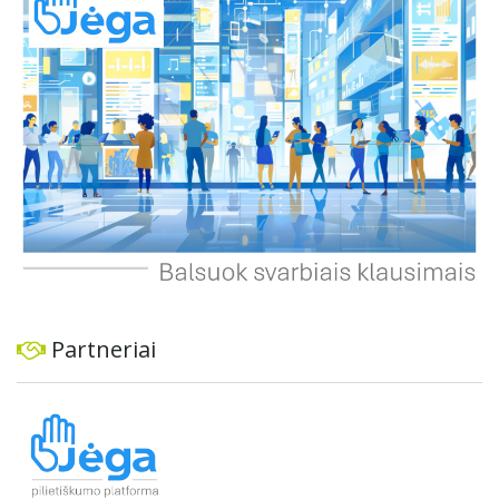
ekonominę ir transporto analizę, organizuoti viešas
konsultacijas ir integruoti projektą į ilgalaikius miesto
planus, siekiant užtikrinti transporto sistemos patikimumą
ir prisitaikymą prie sparčiai augančio miesto poreikių.
Partneriai