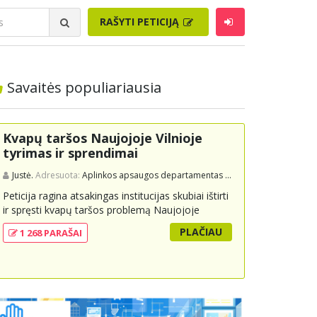
RAŠYTI PETICIJĄ
Savaitės populiariausia
Kvapų taršos Naujojoje Vilnioje
tyrimas ir sprendimai
Justė.
Adresuota:
Aplinkos apsaugos departamentas prie Aplinkos ministerijos
Peticija ragina atsakingas institucijas skubiai ištirti
ir spręsti kvapų taršos problemą Naujojoje
Vilnioje, kuri kyla dėl buitinių atliekų sąvartyno
PLAČIAU
1 268 PARAŠAI
Pramonės g. 141. Gyventojai skundžiasi nuolatiniu
stipriu atliekų kvapu, kuris neigiamai veikia jų
gyvenimo kokybę. Peticijoje prašoma atlikti
išsamius tyrimus, įdiegti nuolatinius kontrolės
mechanizmus ir imtis veiksmingų priemonių
problemai spręsti, taip pat užtikrinti visuomenės