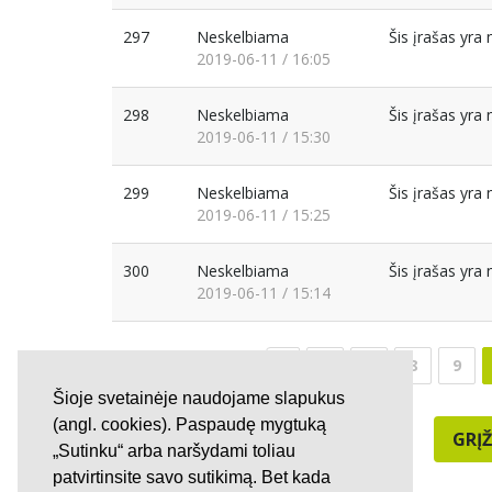
297
Neskelbiama
Šis įrašas yr
2019-06-11 / 16:05
298
Neskelbiama
Šis įrašas yr
2019-06-11 / 15:30
299
Neskelbiama
Šis įrašas yr
2019-06-11 / 15:25
300
Neskelbiama
Šis įrašas yr
2019-06-11 / 15:14
6
7
8
9
Šioje svetainėje naudojame slapukus
(angl. cookies). Paspaudę mygtuką
GRĮŽ
„Sutinku“ arba naršydami toliau
patvirtinsite savo sutikimą. Bet kada