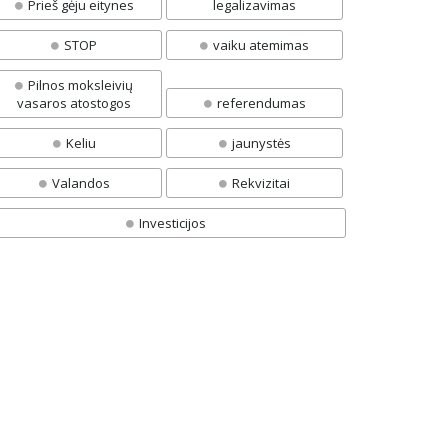
Prieš gėju eitynes
legalizavimas
STOP
vaiku atemimas
Pilnos moksleivių
vasaros atostogos
referendumas
Keliu
jaunystės
Valandos
Rekvizitai
Investicijos