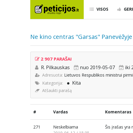
VISOS
GERI
Ne kino centras "Garsas" Panevėžyje
2 907 PARAŠAI
R. Pilkauskas
nuo 2019-05-07
iki
Adresuota:
Lietuvos Respublikos ministrui pirmi
Kita
Kategorija:
Atšaukti parašą
#
Vardas
Komentaras
271
Neskelbiama
Šis įrašas yr
2019-06-12 / 15:35