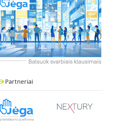
informavimą apie priimtus sprendimus ir
planuojamus veiksmus.
Partneriai