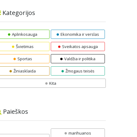
Kategorijos
Aplinkosauga
Ekonomika ir verslas
Švietimas
Sveikatos apsauga
Sportas
Valdžia ir politika
Žiniasklaida
Žmogaus teisės
Kita
Paieškos
marihuanos