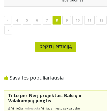
neberodomas
4
5
6
7
8
9
10
11
12
GRĮŽTI Į PETICIJĄ
Savaitės populiariausia
Tilto per Nerį projektas: Balsių ir
Valakampių jungtis
Vilniečiai.
Adresuota:
Vilniaus miesto savivaldybė