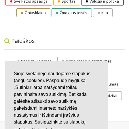
Sveikatos apsauga
Sportas
Valdžia ir politika
Žiniasklaida
Žmogaus teisės
Kita
Paieškos
Prieš gėju eitynes
marihuanos legalizavimas
STOP
vaiku atemimas
Šioje svetainėje naudojame slapukus
(angl. cookies). Paspaudę mygtuką
Pilnos moksleivių vasaros atostogos
referendumas
„Sutinku“ arba naršydami toliau
patvirtinsite savo sutikimą. Bet kada
Keliu
jaunystės
Valandos
Rekvizitai
galėsite atšaukti savo sutikimą
Investicijos
pakeisdami interneto naršyklės
nustatymus ir ištrindami įrašytus
slapukus. Susipažinkite su slapukų