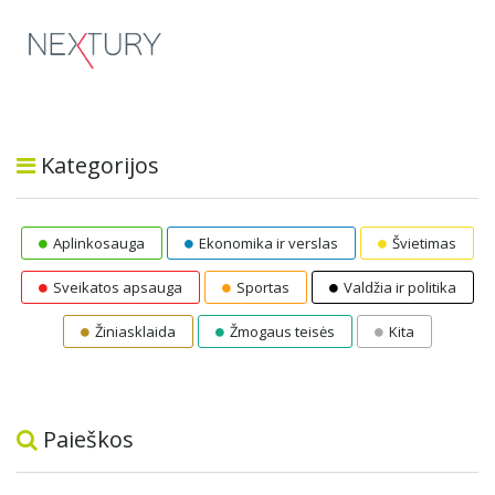
Kategorijos
Aplinkosauga
Ekonomika ir verslas
Švietimas
Sveikatos apsauga
Sportas
Valdžia ir politika
Žiniasklaida
Žmogaus teisės
Kita
Paieškos