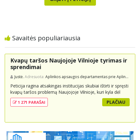
Savaitės populiariausia
Kvapų taršos Naujojoje Vilnioje tyrimas ir
sprendimai
Justė.
Adresuota:
Aplinkos apsaugos departamentas prie Aplinkos ministerijos
Peticija ragina atsakingas institucijas skubiai ištirti ir spręsti
kvapų taršos problemą Naujojoje Vilnioje, kuri kyla dėl
buitinių atliekų sąvartyno Pramonės g. 141. Gyventojai
PLAČIAU
1 271 PARAŠAI
skundžiasi nuolatiniu stipriu atliekų kvapu, kuris neigiamai
veikia jų gyvenimo kokybę. Peticijoje prašoma atlikti
išsamius tyrimus, įdiegti nuolatinius kontrolės
mechanizmus ir imtis veiksmingų priemonių problemai
spręsti, taip pat užtikrinti visuomenės informavimą apie
priimtus sprendimus ir planuojamus veiksmus.