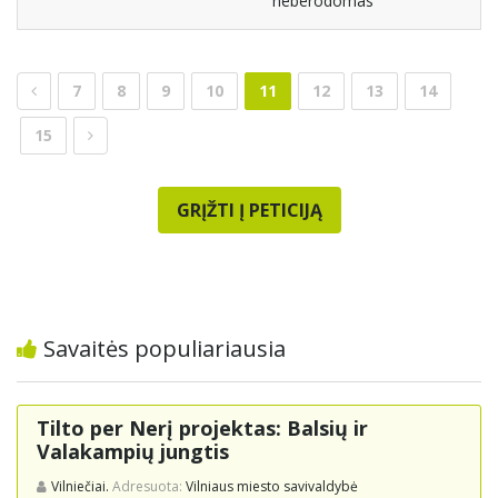
neberodomas
7
8
9
10
11
12
13
14
15
GRĮŽTI Į PETICIJĄ
Savaitės populiariausia
Tilto per Nerį projektas: Balsių ir
Valakampių jungtis
Vilniečiai.
Adresuota:
Vilniaus miesto savivaldybė