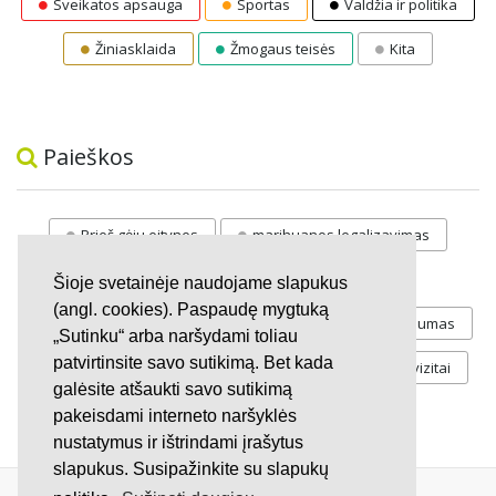
Sveikatos apsauga
Sportas
Valdžia ir politika
Žiniasklaida
Žmogaus teisės
Kita
Paieškos
Prieš gėju eitynes
marihuanos legalizavimas
STOP
vaiku atemimas
Šioje svetainėje naudojame slapukus
(angl. cookies). Paspaudę mygtuką
Pilnos moksleivių vasaros atostogos
referendumas
„Sutinku“ arba naršydami toliau
patvirtinsite savo sutikimą. Bet kada
Keliu
jaunystės
Valandos
Rekvizitai
galėsite atšaukti savo sutikimą
Investicijos
pakeisdami interneto naršyklės
nustatymus ir ištrindami įrašytus
slapukus. Susipažinkite su slapukų