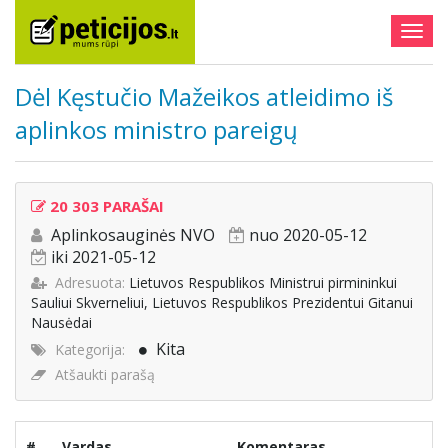
Togg
navig
Dėl Kęstučio Mažeikos atleidimo iš
aplinkos ministro pareigų
20 303 PARAŠAI
Aplinkosauginės NVO
nuo 2020-05-12
iki 2021-05-12
Adresuota:
Lietuvos Respublikos Ministrui pirmininkui
Sauliui Skverneliui, Lietuvos Respublikos Prezidentui Gitanui
Nausėdai
Kita
Kategorija:
Atšaukti parašą
#
Vardas
Komentaras