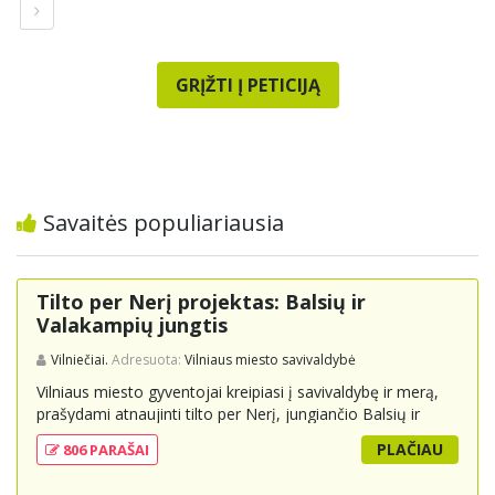
GRĮŽTI Į PETICIJĄ
Savaitės populiariausia
Tilto per Nerį projektas: Balsių ir
Valakampių jungtis
Vilniečiai.
Adresuota:
Vilniaus miesto savivaldybė
Vilniaus miesto gyventojai kreipiasi į savivaldybę ir merą,
prašydami atnaujinti tilto per Nerį, jungiančio Balsių ir
Valakampių kryptis, projektą ir įtraukti jį į miesto
PLAČIAU
806 PARAŠAI
strateginius susisiekimo planus. Šis tiltas ne tik padėtų
sumažinti eismo spūstis ir sutrumpintų keliones, bet ir