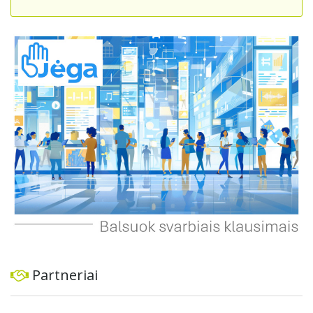
skatintų tvarią miesto plėtrą bei darnų judumą,
suteikdamas daugiau susisiekimo galimybių tiek
automobiliams, tiek viešajam transportui, pėstiesiems ir
dviratininkams. Gyventojai ragina atlikti techninę,
ekonominę ir transporto analizę, organizuoti viešas
konsultacijas ir integruoti projektą į ilgalaikius miesto
planus, siekiant užtikrinti transporto sistemos patikimumą
ir prisitaikymą prie sparčiai augančio miesto poreikių.
Partneriai