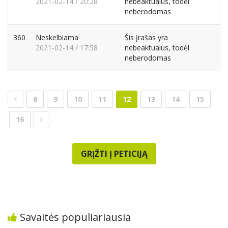
2021-02-14 / 20:28
nebeaktualus, todėl
neberodomas
360
Neskelbiama
Šis įrašas yra
2021-02-14 / 17:58
nebeaktualus, todėl
neberodomas
8
9
10
11
12
13
14
15
16
GRĮŽTI Į PETICIJĄ
Savaitės populiariausia