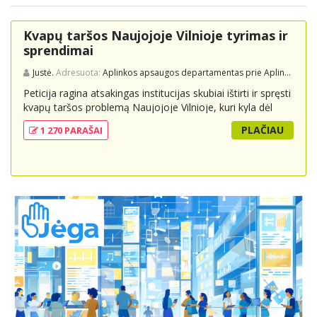
Kvapų taršos Naujojoje Vilnioje tyrimas ir
sprendimai
Justė.
Adresuota:
Aplinkos apsaugos departamentas prie Aplinkos ministerijos
Peticija ragina atsakingas institucijas skubiai ištirti ir spręsti
kvapų taršos problemą Naujojoje Vilnioje, kuri kyla dėl
buitinių atliekų sąvartyno Pramonės g. 141. Gyventojai
PLAČIAU
1 270 PARAŠAI
skundžiasi nuolatiniu stipriu atliekų kvapu, kuris neigiamai
veikia jų gyvenimo kokybę. Peticijoje prašoma atlikti
išsamius tyrimus, įdiegti nuolatinius kontrolės
mechanizmus ir imtis veiksmingų priemonių problemai
spręsti, taip pat užtikrinti visuomenės informavimą apie
priimtus sprendimus ir planuojamus veiksmus.