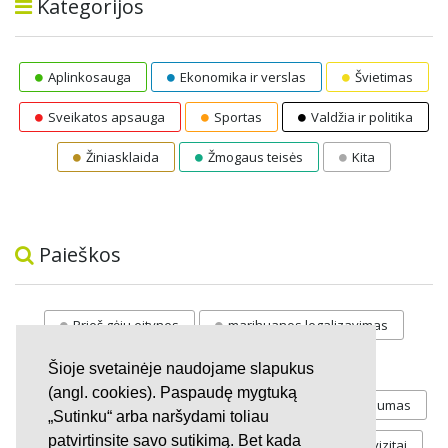
Kategorijos
Aplinkosauga
Ekonomika ir verslas
Švietimas
Sveikatos apsauga
Sportas
Valdžia ir politika
Žiniasklaida
Žmogaus teisės
Kita
Paieškos
Prieš gėju eitynes
marihuanos legalizavimas
STOP
vaiku atemimas
Šioje svetainėje naudojame slapukus
(angl. cookies). Paspaudę mygtuką
Pilnos moksleivių vasaros atostogos
referendumas
„Sutinku“ arba naršydami toliau
patvirtinsite savo sutikimą. Bet kada
Keliu
jaunystės
Valandos
Rekvizitai