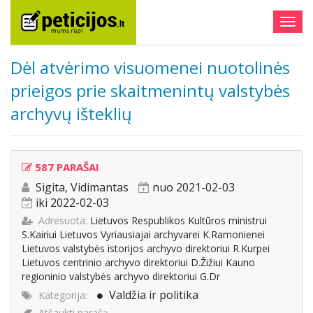
Togg
navig
Dėl atvėrimo visuomenei nuotolinės
prieigos prie skaitmenintų valstybės
archyvų išteklių
587 PARAŠAI
Sigita, Vidimantas
nuo 2021-02-03
iki 2022-02-03
Adresuota:
Lietuvos Respublikos Kultūros ministrui
S.Kairiui Lietuvos Vyriausiajai archyvarei K.Ramonienei
Lietuvos valstybės istorijos archyvo direktoriui R.Kurpei
Lietuvos centrinio archyvo direktoriui D.Žižiui Kauno
regioninio valstybės archyvo direktoriui G.Dr
Valdžia ir politika
Kategorija:
Atšaukti parašą