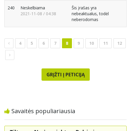
240
Neskelbiama
Šis įrašas yra
2021-11-08 / 04:38
nebeaktualus, todėl
neberodomas
4
5
6
7
8
9
10
11
12
GRĮŽTI Į PETICIJĄ
Savaitės populiariausia