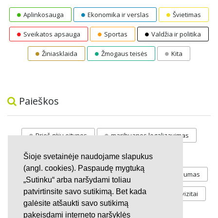
Aplinkosauga
Ekonomika ir verslas
Švietimas
Sveikatos apsauga
Sportas
Valdžia ir politika
Žiniasklaida
Žmogaus teisės
Kita
Paieškos
Prieš gėju eitynes
marihuanos legalizavimas
STOP
vaiku atemimas
Šioje svetainėje naudojame slapukus
(angl. cookies). Paspaudę mygtuką
Pilnos moksleivių vasaros atostogos
referendumas
„Sutinku“ arba naršydami toliau
patvirtinsite savo sutikimą. Bet kada
Keliu
jaunystės
Valandos
Rekvizitai
galėsite atšaukti savo sutikimą
Investicijos
pakeisdami interneto naršyklės