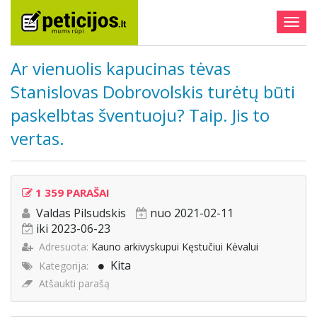
Togg
navig
Ar vienuolis kapucinas tėvas
Stanislovas Dobrovolskis turėtų būti
paskelbtas šventuoju? Taip. Jis to
vertas.
1 359 PARAŠAI
Valdas Pilsudskis
nuo 2021-02-11
iki 2023-06-23
Adresuota:
Kauno arkivyskupui Kęstučiui Kėvalui
Kita
Kategorija:
Atšaukti parašą