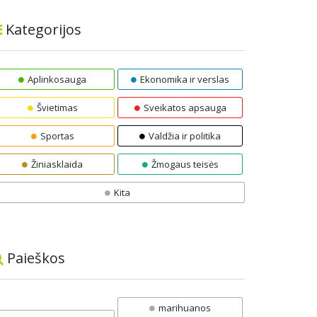
Kategorijos
Aplinkosauga
Ekonomika ir verslas
Švietimas
Sveikatos apsauga
Sportas
Valdžia ir politika
Žiniasklaida
Žmogaus teisės
Kita
Paieškos
marihuanos