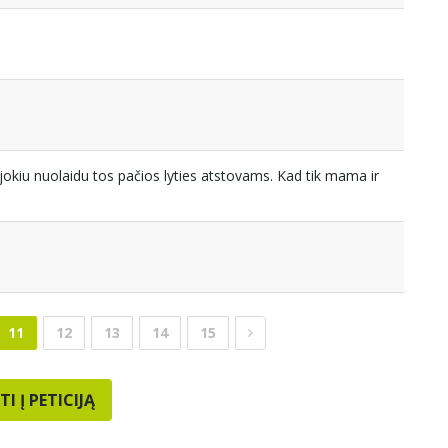
jokiu nuolaidu tos pačios lyties atstovams. Kad tik mama ir
11
12
13
14
15
TI Į PETICIJĄ