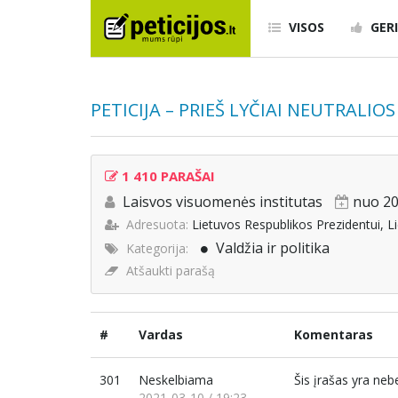
VISOS
GERI
PETICIJA – PRIEŠ LYČIAI NEUTRALIO
1 410 PARAŠAI
Laisvos visuomenės institutas
nuo 20
Adresuota:
Lietuvos Respublikos Prezidentui, L
Valdžia ir politika
Kategorija:
Atšaukti parašą
#
Vardas
Komentaras
301
Neskelbiama
Šis įrašas yra ne
2021-03-10 / 19:23