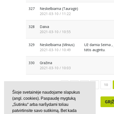
327
Neskelbiama
(Tauragė)
2021-03-10 / 11:22
328
Daiva
2021-03-10 / 10:55
329
Neskelbiama
(Vilnius)
Už darnia šeima , 
2021-03-10 / 10:49
tėtis augintu.
330
Gražina
2021-03-10 / 10:03
7
8
9
10
Šioje svetainėje naudojame slapukus
(angl. cookies). Paspaudę mygtuką
GRĮŽ
„Sutinku“ arba naršydami toliau
patvirtinsite savo sutikimą. Bet kada