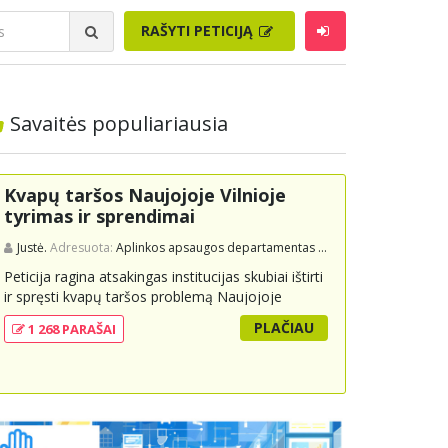
RAŠYTI PETICIJĄ
Savaitės populiariausia
Kvapų taršos Naujojoje Vilnioje
tyrimas ir sprendimai
Justė.
Adresuota:
Aplinkos apsaugos departamentas prie Aplinkos ministerijos
Peticija ragina atsakingas institucijas skubiai ištirti
ir spręsti kvapų taršos problemą Naujojoje
Vilnioje, kuri kyla dėl buitinių atliekų sąvartyno
PLAČIAU
1 268 PARAŠAI
Pramonės g. 141. Gyventojai skundžiasi nuolatiniu
stipriu atliekų kvapu, kuris neigiamai veikia jų
gyvenimo kokybę. Peticijoje prašoma atlikti
išsamius tyrimus, įdiegti nuolatinius kontrolės
mechanizmus ir imtis veiksmingų priemonių
problemai spręsti, taip pat užtikrinti visuomenės