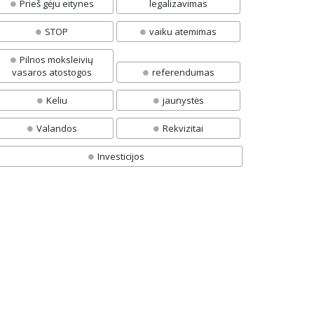
Prieš gėju eitynes
legalizavimas
STOP
vaiku atemimas
Pilnos moksleivių
vasaros atostogos
referendumas
Keliu
jaunystės
Valandos
Rekvizitai
Investicijos