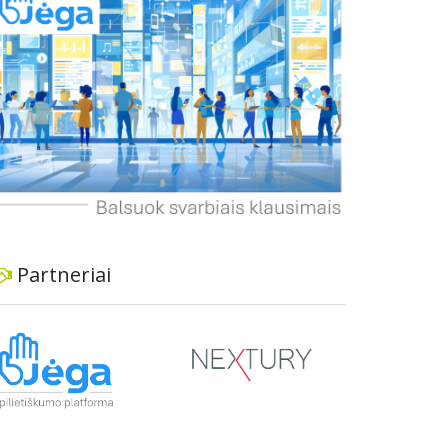
informavimą apie priimtus sprendimus ir
planuojamus veiksmus.
Partneriai