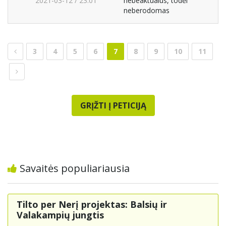
2021-03-12 / 23:01
nebeaktualus, todėl
neberodomas
3
4
5
6
7
8
9
10
11
GRĮŽTI Į PETICIJĄ
Savaitės populiariausia
Tilto per Nerį projektas: Balsių ir
Valakampių jungtis