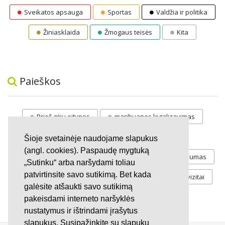
Sveikatos apsauga
Sportas
Valdžia ir politika
Žiniasklaida
Žmogaus teisės
Kita
Paieškos
Prieš gėju eitynes
marihuanos legalizavimas
STOP
vaiku atemimas
Šioje svetainėje naudojame slapukus
(angl. cookies). Paspaudę mygtuką
Pilnos moksleivių vasaros atostogos
referendumas
„Sutinku“ arba naršydami toliau
patvirtinsite savo sutikimą. Bet kada
Keliu
jaunystės
Valandos
Rekvizitai
galėsite atšaukti savo sutikimą
Investicijos
pakeisdami interneto naršyklės
nustatymus ir ištrindami įrašytus
slapukus. Susipažinkite su slapukų