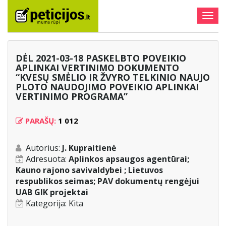
Togg
navig
DĖL 2021-03-18 PASKELBTO POVEIKIO
APLINKAI VERTINIMO DOKUMENTO
“KVESŲ SMĖLIO IR ŽVYRO TELKINIO NAUJO
PLOTO NAUDOJIMO POVEIKIO APLINKAI
VERTINIMO PROGRAMA”
PARAŠŲ:
1 012
Autorius:
J. Kupraitienė
Adresuota:
Aplinkos apsaugos agentūrai;
Kauno rajono savivaldybei ; Lietuvos
respublikos seimas; PAV dokumentų rengėjui
UAB GIK projektai
Kategorija:
Kita