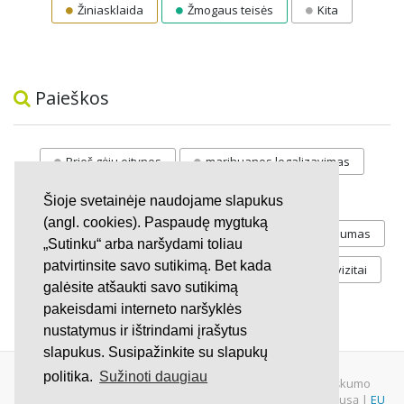
Žiniasklaida
Žmogaus teisės
Kita
Paieškos
Prieš gėju eitynes
marihuanos legalizavimas
STOP
vaiku atemimas
Šioje svetainėje naudojame slapukus
(angl. cookies). Paspaudę mygtuką
Pilnos moksleivių vasaros atostogos
referendumas
„Sutinku“ arba naršydami toliau
patvirtinsite savo sutikimą. Bet kada
Keliu
jaunystės
Valandos
Rekvizitai
galėsite atšaukti savo sutikimą
Investicijos
pakeisdami interneto naršyklės
nustatymus ir ištrindami įrašytus
slapukus. Susipažinkite su slapukų
politika.
Sužinoti daugiau
© 2007 - 2026 Ne pelno siekianti organizacija VŠĮ "Pilietiškumo
platformos" į.k. 305719586. Įstaiga turi paramos gavėjo statusą |
EU