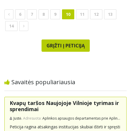
6
7
8
9
10
11
12
13
14
GRĮŽTI Į PETICIJĄ
Savaitės populiariausia
Kvapų taršos Naujojoje Vilnioje tyrimas ir
sprendimai
Justė.
Adresuota:
Aplinkos apsaugos departamentas prie Aplinkos ministerijos
Peticija ragina atsakingas institucijas skubiai ištirti ir spręsti