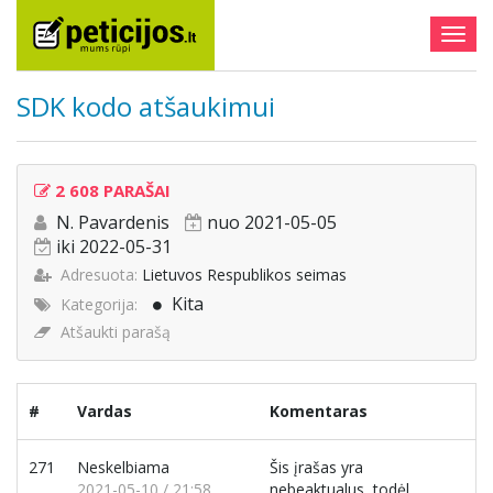
Togg
navig
SDK kodo atšaukimui
2 608 PARAŠAI
N. Pavardenis
nuo 2021-05-05
iki 2022-05-31
Adresuota:
Lietuvos Respublikos seimas
Kita
Kategorija:
Atšaukti parašą
#
Vardas
Komentaras
271
Neskelbiama
Šis įrašas yra
2021-05-10 / 21:58
nebeaktualus, todėl