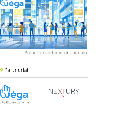
informavimą apie priimtus sprendimus ir
planuojamus veiksmus.
Partneriai