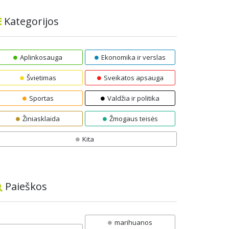
Kategorijos
Aplinkosauga
Ekonomika ir verslas
Švietimas
Sveikatos apsauga
Sportas
Valdžia ir politika
Žiniasklaida
Žmogaus teisės
Kita
Paieškos
marihuanos