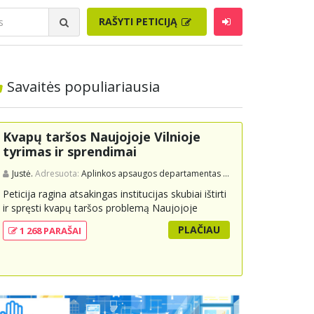
RAŠYTI PETICIJĄ
Savaitės populiariausia
Kvapų taršos Naujojoje Vilnioje
tyrimas ir sprendimai
Justė.
Adresuota:
Aplinkos apsaugos departamentas prie Aplinkos ministerijos
Peticija ragina atsakingas institucijas skubiai ištirti
ir spręsti kvapų taršos problemą Naujojoje
Vilnioje, kuri kyla dėl buitinių atliekų sąvartyno
PLAČIAU
1 268 PARAŠAI
Pramonės g. 141. Gyventojai skundžiasi nuolatiniu
stipriu atliekų kvapu, kuris neigiamai veikia jų
gyvenimo kokybę. Peticijoje prašoma atlikti
išsamius tyrimus, įdiegti nuolatinius kontrolės
mechanizmus ir imtis veiksmingų priemonių
problemai spręsti, taip pat užtikrinti visuomenės