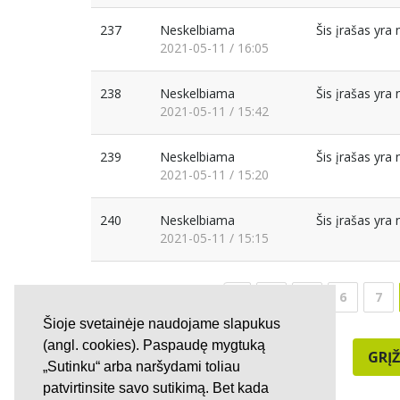
237
Neskelbiama
Šis įrašas yr
2021-05-11 / 16:05
238
Neskelbiama
Šis įrašas yr
2021-05-11 / 15:42
239
Neskelbiama
Šis įrašas yr
2021-05-11 / 15:20
240
Neskelbiama
Šis įrašas yr
2021-05-11 / 15:15
4
5
6
7
Šioje svetainėje naudojame slapukus
(angl. cookies). Paspaudę mygtuką
GRĮŽ
„Sutinku“ arba naršydami toliau
patvirtinsite savo sutikimą. Bet kada