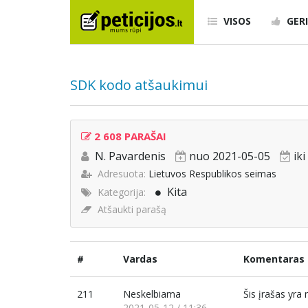
VISOS
GERI
SDK kodo atšaukimui
2 608 PARAŠAI
N. Pavardenis
nuo 2021-05-05
ik
Adresuota:
Lietuvos Respublikos seimas
Kita
Kategorija:
Atšaukti parašą
#
Vardas
Komentaras
211
Neskelbiama
Šis įrašas yr
2021-05-12 / 11:36