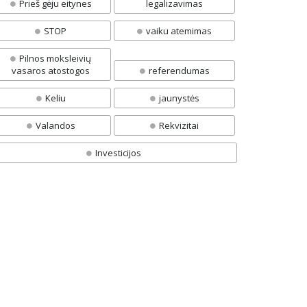
Prieš gėju eitynes
legalizavimas
STOP
vaiku atemimas
Pilnos moksleivių
vasaros atostogos
referendumas
Keliu
jaunystės
Valandos
Rekvizitai
Investicijos