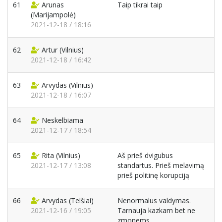
61
Arunas
Taip tikrai taip
(Marijampolė)
2021-12-18 / 18:16
62
Artur
(Vilnius)
2021-12-18 / 16:42
63
Arvydas
(Vilnius)
2021-12-18 / 16:07
64
Neskelbiama
2021-12-17 / 18:54
65
Rita
(Vilnius)
Aš prieš dvigubus
2021-12-17 / 13:08
standartus. Prieš melavimą
prieš politinę korupciją
66
Arvydas
(Telšiai)
Nenormalus valdymas.
2021-12-16 / 19:05
Tarnauja kazkam bet ne
zmonems.