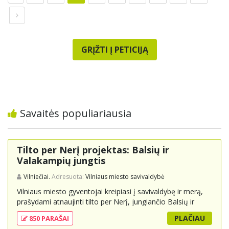
GRĮŽTI Į PETICIJĄ
Savaitės populiariausia
Tilto per Nerį projektas: Balsių ir
Valakampių jungtis
Vilniečiai.
Adresuota:
Vilniaus miesto savivaldybė
Vilniaus miesto gyventojai kreipiasi į savivaldybę ir merą,
prašydami atnaujinti tilto per Nerį, jungiančio Balsių ir
Valakampių kryptis, projektą ir įtraukti jį į miesto
PLAČIAU
850 PARAŠAI
strateginius susisiekimo planus. Šis tiltas ne tik padėtų