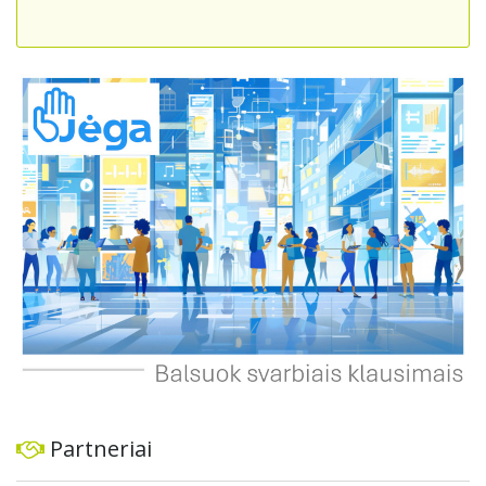
sumažinti eismo spūstis ir sutrumpintų keliones, bet ir
skatintų tvarią miesto plėtrą bei darnų judumą,
suteikdamas daugiau susisiekimo galimybių tiek
automobiliams, tiek viešajam transportui, pėstiesiems ir
dviratininkams. Gyventojai ragina atlikti techninę,
ekonominę ir transporto analizę, organizuoti viešas
konsultacijas ir integruoti projektą į ilgalaikius miesto
planus, siekiant užtikrinti transporto sistemos patikimumą
ir prisitaikymą prie sparčiai augančio miesto poreikių.
Partneriai