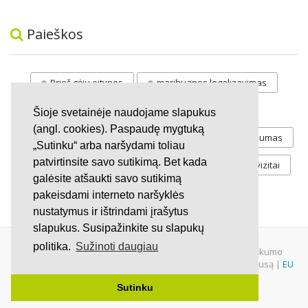
Paieškos
Prieš gėju eitynes
marihuanos legalizavimas
STOP
vaiku atemimas
Šioje svetainėje naudojame slapukus
(angl. cookies). Paspaudę mygtuką
Pilnos moksleivių vasaros atostogos
referendumas
„Sutinku“ arba naršydami toliau
patvirtinsite savo sutikimą. Bet kada
Keliu
jaunystės
Valandos
Rekvizitai
galėsite atšaukti savo sutikimą
Investicijos
pakeisdami interneto naršyklės
nustatymus ir ištrindami įrašytus
slapukus. Susipažinkite su slapukų
politika.
Sužinoti daugiau
© 2007 - 2026 Ne pelno siekianti organizacija VŠĮ "Pilietiškumo
platformos" į.k. 305719586. Įstaiga turi paramos gavėjo statusą |
EU
Petitions
|
U.S. Petitions
Sutinku
Svetainėje nauduojama
iDX
medžiaga.