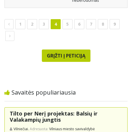
neberodomas
1
2
3
4
5
6
7
8
9
GRĮŽTI Į PETICIJĄ
Savaitės populiariausia
Tilto per Nerį projektas: Balsių ir
Valakampių jungtis
Vilniečiai.
Adresuota:
Vilniaus miesto savivaldybė