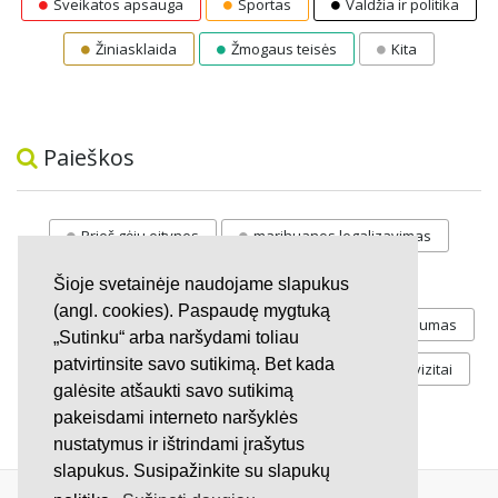
Sveikatos apsauga
Sportas
Valdžia ir politika
Žiniasklaida
Žmogaus teisės
Kita
Paieškos
Prieš gėju eitynes
marihuanos legalizavimas
STOP
vaiku atemimas
Šioje svetainėje naudojame slapukus
(angl. cookies). Paspaudę mygtuką
Pilnos moksleivių vasaros atostogos
referendumas
„Sutinku“ arba naršydami toliau
patvirtinsite savo sutikimą. Bet kada
Keliu
jaunystės
Valandos
Rekvizitai
galėsite atšaukti savo sutikimą
Investicijos
pakeisdami interneto naršyklės
nustatymus ir ištrindami įrašytus
slapukus. Susipažinkite su slapukų