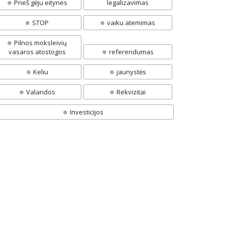
Prieš gėju eitynes
legalizavimas
STOP
vaiku atemimas
Pilnos moksleivių
vasaros atostogos
referendumas
Keliu
jaunystės
Valandos
Rekvizitai
Investicijos