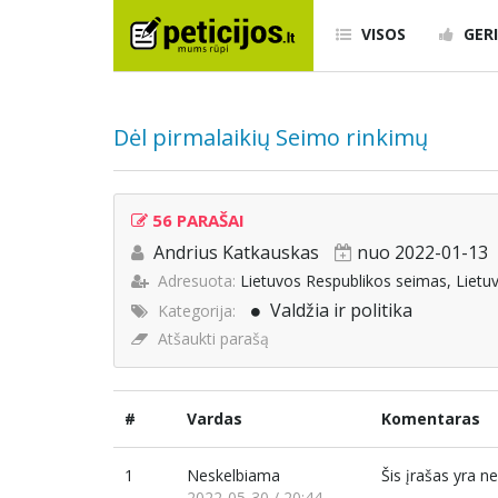
VISOS
GERI
Dėl pirmalaikių Seimo rinkimų
56 PARAŠAI
Andrius Katkauskas
nuo 2022-01-13
Adresuota:
Lietuvos Respublikos seimas, Lietu
Valdžia ir politika
Kategorija:
Atšaukti parašą
#
Vardas
Komentaras
1
Neskelbiama
Šis įrašas yra 
2022-05-30 / 20:44