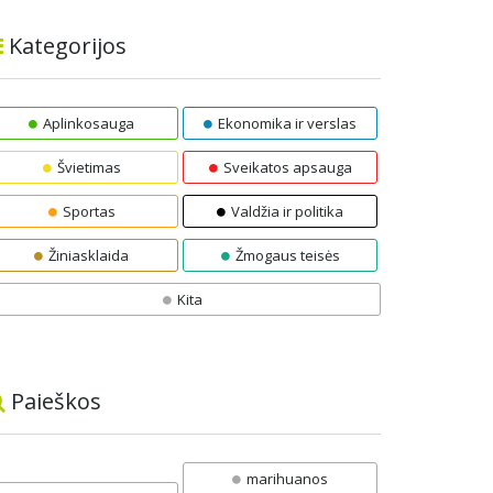
Kategorijos
Aplinkosauga
Ekonomika ir verslas
Švietimas
Sveikatos apsauga
Sportas
Valdžia ir politika
Žiniasklaida
Žmogaus teisės
Kita
Paieškos
marihuanos