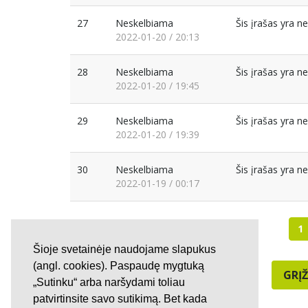
27
Neskelbiama
Šis įrašas yra 
2022-01-20 / 20:13
28
Neskelbiama
Šis įrašas yra 
2022-01-20 / 19:45
29
Neskelbiama
Šis įrašas yra 
2022-01-20 / 19:39
30
Neskelbiama
Šis įrašas yra 
2022-01-19 / 00:17
1
Šioje svetainėje naudojame slapukus
(angl. cookies). Paspaudę mygtuką
GRĮŽ
„Sutinku“ arba naršydami toliau
patvirtinsite savo sutikimą. Bet kada