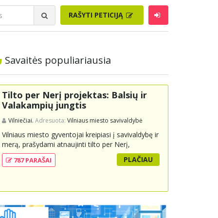
RAŠYTI PETICIJĄ
Savaitės populiariausia
Tilto per Nerį projektas: Balsių ir
Valakampių jungtis
Vilniečiai.
Adresuota:
Vilniaus miesto savivaldybė
Vilniaus miesto gyventojai kreipiasi į savivaldybę ir
merą, prašydami atnaujinti tilto per Nerį,
jungiančio Balsių ir Valakampių kryptis, projektą ir
PLAČIAU
787 PARAŠAI
įtraukti jį į miesto strateginius susisiekimo planus.
Šis tiltas ne tik padėtų sumažinti eismo spūstis ir
sutrumpintų keliones, bet ir skatintų tvarią miesto
plėtrą bei darnų judumą, suteikdamas daugiau
susisiekimo galimybių tiek automobiliams, tiek
viešajam transportui, pėstiesiems ir