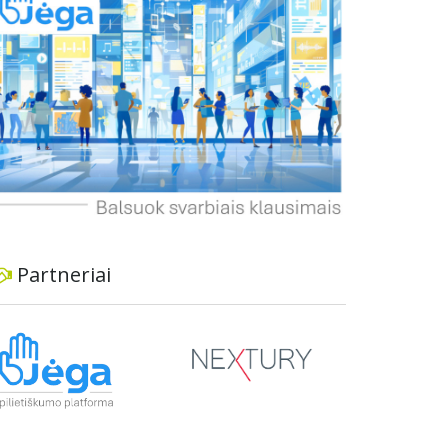
dviratininkams. Gyventojai ragina atlikti techninę,
ekonominę ir transporto analizę, organizuoti
viešas konsultacijas ir integruoti projektą į
ilgalaikius miesto planus, siekiant užtikrinti
transporto sistemos patikimumą ir prisitaikymą
prie sparčiai augančio miesto poreikių.
Partneriai