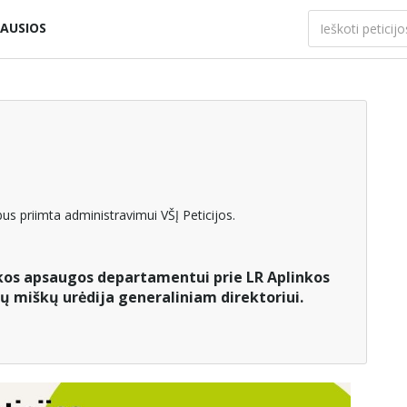
AUSIOS
us priimta administravimui VŠĮ Peticijos.
nkos apsaugos departamentui prie LR Aplinkos
ių miškų urėdija generaliniam direktoriui.