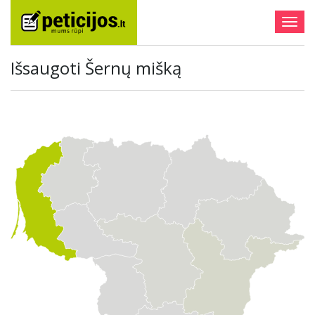
Togg
navig
Išsaugoti Šernų mišką