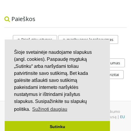
Paieškos
Prieš gėju eitynes
marihuanos legalizavimas
STOP
vaiku atemimas
Šioje svetainėje naudojame slapukus
(angl. cookies). Paspaudę mygtuką
Pilnos moksleivių vasaros atostogos
referendumas
„Sutinku“ arba naršydami toliau
patvirtinsite savo sutikimą. Bet kada
Keliu
jaunystės
Valandos
Rekvizitai
galėsite atšaukti savo sutikimą
Investicijos
pakeisdami interneto naršyklės
nustatymus ir ištrindami įrašytus
slapukus. Susipažinkite su slapukų
politika.
Sužinoti daugiau
© 2007 - 2026 Ne pelno siekianti organizacija VŠĮ "Pilietiškumo
platformos" į.k. 305719586. Įstaiga turi paramos gavėjo statusą |
EU
Petitions
|
U.S. Petitions
Sutinku
Svetainėje nauduojama
iDX
medžiaga.