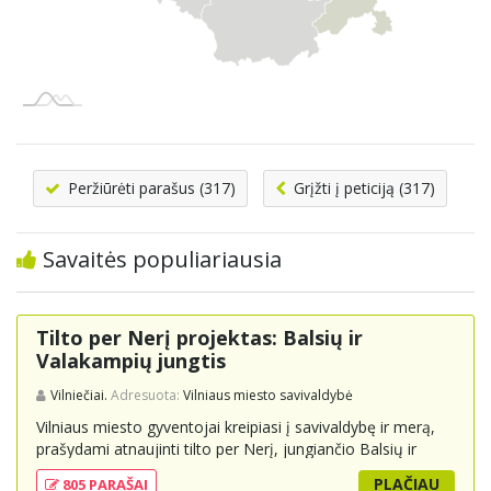
Peržiūrėti parašus (317)
Grįžti į peticiją (317)
Savaitės populiariausia
Tilto per Nerį projektas: Balsių ir
Valakampių jungtis
Vilniečiai.
Adresuota:
Vilniaus miesto savivaldybė
Vilniaus miesto gyventojai kreipiasi į savivaldybę ir merą,
prašydami atnaujinti tilto per Nerį, jungiančio Balsių ir
Valakampių kryptis, projektą ir įtraukti jį į miesto
PLAČIAU
805 PARAŠAI