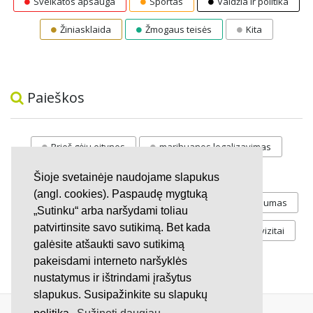
Sveikatos apsauga
Sportas
Valdžia ir politika
Žiniasklaida
Žmogaus teisės
Kita
Paieškos
Prieš gėju eitynes
marihuanos legalizavimas
STOP
vaiku atemimas
Šioje svetainėje naudojame slapukus
(angl. cookies). Paspaudę mygtuką
Pilnos moksleivių vasaros atostogos
referendumas
„Sutinku“ arba naršydami toliau
patvirtinsite savo sutikimą. Bet kada
Keliu
jaunystės
Valandos
Rekvizitai
galėsite atšaukti savo sutikimą
Investicijos
pakeisdami interneto naršyklės
nustatymus ir ištrindami įrašytus
slapukus. Susipažinkite su slapukų