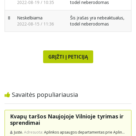
2022-08-19 / 10:35
todėl neberodomas
8
Neskelbiama
Šis įrašas yra nebeaktualus,
2022-08-15 / 11:36
todėl neberodomas
GRĮŽTI Į PETICIJĄ
Savaitės populiariausia
Kvapų taršos Naujojoje Vilnioje tyrimas ir
sprendimai
Justė.
Adresuota:
Aplinkos apsaugos departamentas prie Aplinkos ministerijos