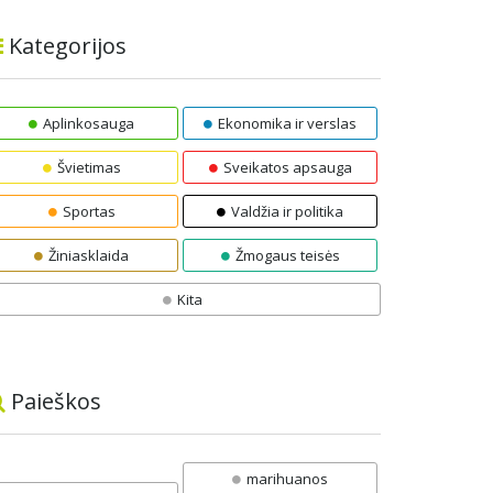
Kategorijos
Aplinkosauga
Ekonomika ir verslas
Švietimas
Sveikatos apsauga
Sportas
Valdžia ir politika
Žiniasklaida
Žmogaus teisės
Kita
Paieškos
marihuanos