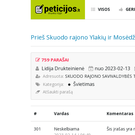
VISOS
GERI
Prieš Skuodo rajono Ylakių ir Mosėd
759 PARAŠAI
Lidija Drukteinienė
nuo 2023-02-13
Adresuota:
SKUODO RAJONO SAVIVALDYBĖS 
Švietimas
Kategorija:
Atšaukti parašą
#
Vardas
Komentaras
301
Neskelbiama
Šis įrašas yr
2023-02-14 / 06:49