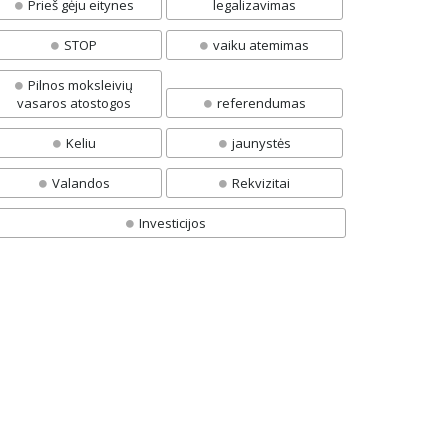
Prieš gėju eitynes
legalizavimas
STOP
vaiku atemimas
Pilnos moksleivių
vasaros atostogos
referendumas
Keliu
jaunystės
Valandos
Rekvizitai
Investicijos