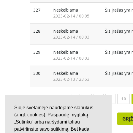
327
Neskelbiama
Šis įrašas yr
2023-02-14 / 00:05
328
Neskelbiama
Šis įrašas yr
2023-02-14 / 00:03
329
Neskelbiama
Šis įrašas yr
2023-02-14 / 00:03
330
Neskelbiama
Šis įrašas yr
2023-02-13 / 23:53
7
8
9
10
Šioje svetainėje naudojame slapukus
(angl. cookies). Paspaudę mygtuką
GRĮŽ
„Sutinku“ arba naršydami toliau
patvirtinsite savo sutikimą. Bet kada