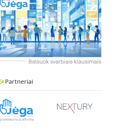
dviratininkams. Gyventojai ragina atlikti techninę,
ekonominę ir transporto analizę, organizuoti
viešas konsultacijas ir integruoti projektą į
ilgalaikius miesto planus, siekiant užtikrinti
transporto sistemos patikimumą ir prisitaikymą
prie sparčiai augančio miesto poreikių.
Partneriai