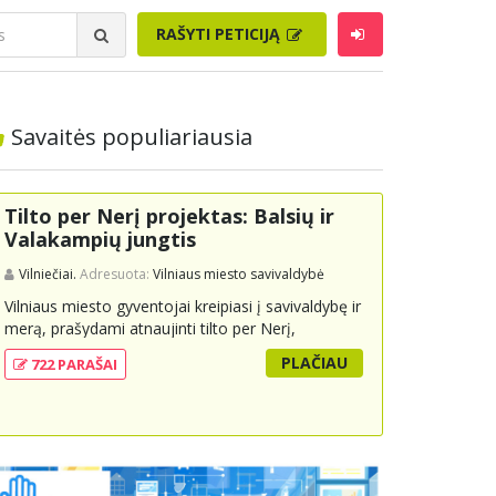
RAŠYTI PETICIJĄ
Savaitės populiariausia
Tilto per Nerį projektas: Balsių ir
Valakampių jungtis
Vilniečiai.
Adresuota:
Vilniaus miesto savivaldybė
Vilniaus miesto gyventojai kreipiasi į savivaldybę ir
merą, prašydami atnaujinti tilto per Nerį,
jungiančio Balsių ir Valakampių kryptis, projektą ir
PLAČIAU
722 PARAŠAI
įtraukti jį į miesto strateginius susisiekimo planus.
Šis tiltas ne tik padėtų sumažinti eismo spūstis ir
sutrumpintų keliones, bet ir skatintų tvarią miesto
plėtrą bei darnų judumą, suteikdamas daugiau
susisiekimo galimybių tiek automobiliams, tiek
viešajam transportui, pėstiesiems ir