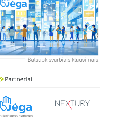
dviratininkams. Gyventojai ragina atlikti techninę,
ekonominę ir transporto analizę, organizuoti
viešas konsultacijas ir integruoti projektą į
ilgalaikius miesto planus, siekiant užtikrinti
transporto sistemos patikimumą ir prisitaikymą
prie sparčiai augančio miesto poreikių.
Partneriai