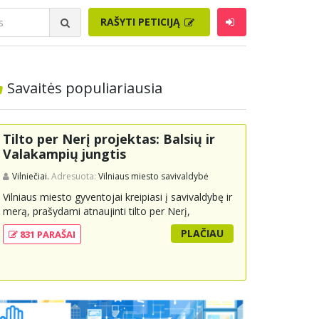
RAŠYTI PETICIJĄ
Savaitės populiariausia
Tilto per Nerį projektas: Balsių ir
Valakampių jungtis
Vilniečiai.
Adresuota:
Vilniaus miesto savivaldybė
Vilniaus miesto gyventojai kreipiasi į savivaldybę ir
merą, prašydami atnaujinti tilto per Nerį,
jungiančio Balsių ir Valakampių kryptis, projektą ir
PLAČIAU
831 PARAŠAI
įtraukti jį į miesto strateginius susisiekimo planus.
Šis tiltas ne tik padėtų sumažinti eismo spūstis ir
sutrumpintų keliones, bet ir skatintų tvarią miesto
plėtrą bei darnų judumą, suteikdamas daugiau
susisiekimo galimybių tiek automobiliams, tiek
viešajam transportui, pėstiesiems ir