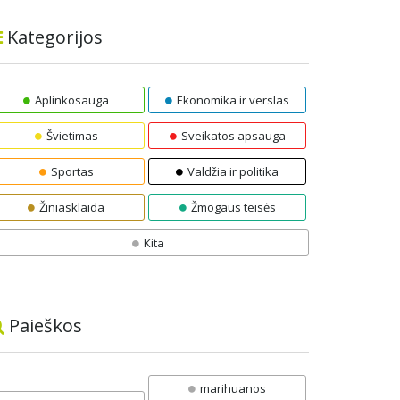
Kategorijos
Aplinkosauga
Ekonomika ir verslas
Švietimas
Sveikatos apsauga
Sportas
Valdžia ir politika
Žiniasklaida
Žmogaus teisės
Kita
Paieškos
marihuanos