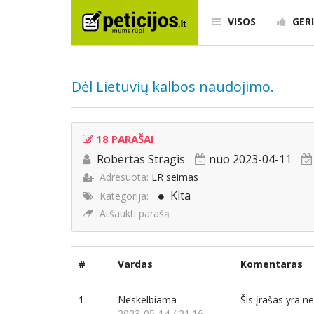
VISOS
GERI
Dėl Lietuvių kalbos naudojimo.
18 PARAŠAI
Robertas Stragis
nuo 2023-04-11
Adresuota:
LR seimas
Kita
Kategorija:
Atšaukti parašą
#
Vardas
Komentaras
1
Neskelbiama
Šis įrašas yra 
2023-05-14 / 21:16