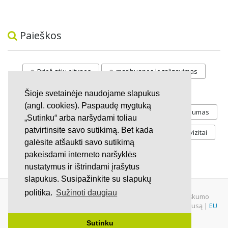
Paieškos
Prieš gėju eitynes
marihuanos legalizavimas
STOP
vaiku atemimas
Šioje svetainėje naudojame slapukus
(angl. cookies). Paspaudę mygtuką
Pilnos moksleivių vasaros atostogos
referendumas
„Sutinku“ arba naršydami toliau
patvirtinsite savo sutikimą. Bet kada
Keliu
jaunystės
Valandos
Rekvizitai
galėsite atšaukti savo sutikimą
Investicijos
pakeisdami interneto naršyklės
nustatymus ir ištrindami įrašytus
slapukus. Susipažinkite su slapukų
politika.
Sužinoti daugiau
© 2007 - 2026 Ne pelno siekianti organizacija VŠĮ "Pilietiškumo
platformos" į.k. 305719586. Įstaiga turi paramos gavėjo statusą |
EU
Petitions
|
U.S. Petitions
Sutinku
Svetainėje nauduojama
iDX
medžiaga.