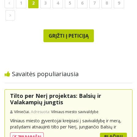
1
2
3
4
5
6
7
8
9
GRĮŽTI Į PETICIJĄ
Savaitės populiariausia
Tilto per Nerį projektas: Balsių ir
Valakampių jungtis
Vilniečiai.
Adresuota:
Vilniaus miesto savivaldybė
Vilniaus miesto gyventojai kreipiasi į savivaldybę ir merą,
prašydami atnaujinti tilto per Nerį, jungiančio Balsių ir
Valakampių kryptis, projektą ir įtraukti jį į miesto
PLAČIAU
788 PARAŠAI