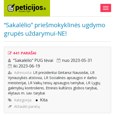
Togg
navig
“Sakalėlio” priešmokyklinės ugdymo
grupės uždarymui-NE!
441 PARAŠAI
“Sakalėlio” PUG tėvai
nuo 2023-05-31
iki 2023-06-19
Adresuota:
LR prezidentui Gintanui Nausėdai, LR
Vyriausybės atstovui, LR Socialinės apsaugos ir darbo
ministerijai, LR Vaikų teisių apsaugos tarnybai, LR Lygių
galimybių kontrolierei, Etninės kultūros globos tarybai,
Alytaus m. sav. tarybai
Kita
Kategorija:
Atšaukti parašą