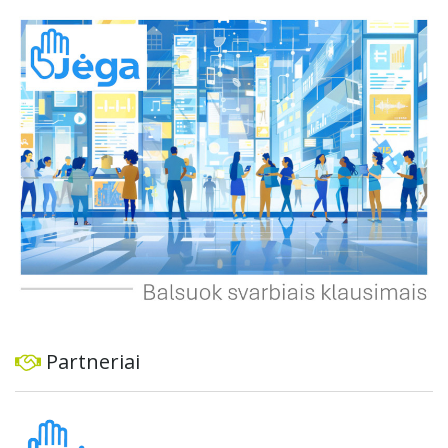
spręsti, taip pat užtikrinti visuomenės informavimą apie
priimtus sprendimus ir planuojamus veiksmus.
Partneriai