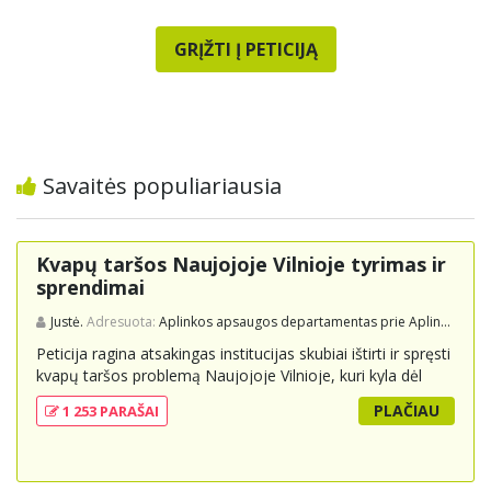
GRĮŽTI Į PETICIJĄ
Savaitės populiariausia
Kvapų taršos Naujojoje Vilnioje tyrimas ir
sprendimai
Justė.
Adresuota:
Aplinkos apsaugos departamentas prie Aplinkos ministerijos
Peticija ragina atsakingas institucijas skubiai ištirti ir spręsti
kvapų taršos problemą Naujojoje Vilnioje, kuri kyla dėl
buitinių atliekų sąvartyno Pramonės g. 141. Gyventojai
PLAČIAU
1 253 PARAŠAI
skundžiasi nuolatiniu stipriu atliekų kvapu, kuris neigiamai
veikia jų gyvenimo kokybę. Peticijoje prašoma atlikti
išsamius tyrimus, įdiegti nuolatinius kontrolės
mechanizmus ir imtis veiksmingų priemonių problemai