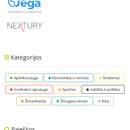
Kategorijos
Aplinkosauga
Ekonomika ir verslas
Švietimas
Sveikatos apsauga
Sportas
Valdžia ir politika
Žiniasklaida
Žmogaus teisės
Kita
Paieškos