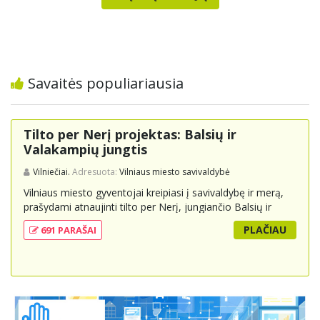
Savaitės populiariausia
Tilto per Nerį projektas: Balsių ir
Valakampių jungtis
Vilniečiai.
Adresuota:
Vilniaus miesto savivaldybė
Vilniaus miesto gyventojai kreipiasi į savivaldybę ir merą,
prašydami atnaujinti tilto per Nerį, jungiančio Balsių ir
Valakampių kryptis, projektą ir įtraukti jį į miesto
PLAČIAU
691 PARAŠAI
strateginius susisiekimo planus. Šis tiltas ne tik padėtų
sumažinti eismo spūstis ir sutrumpintų keliones, bet ir
skatintų tvarią miesto plėtrą bei darnų judumą,
suteikdamas daugiau susisiekimo galimybių tiek
automobiliams, tiek viešajam transportui, pėstiesiems ir
dviratininkams. Gyventojai ragina atlikti techninę,