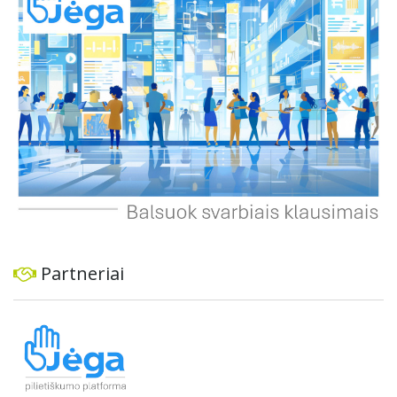
ekonominę ir transporto analizę, organizuoti viešas
konsultacijas ir integruoti projektą į ilgalaikius miesto
planus, siekiant užtikrinti transporto sistemos patikimumą
ir prisitaikymą prie sparčiai augančio miesto poreikių.
Partneriai