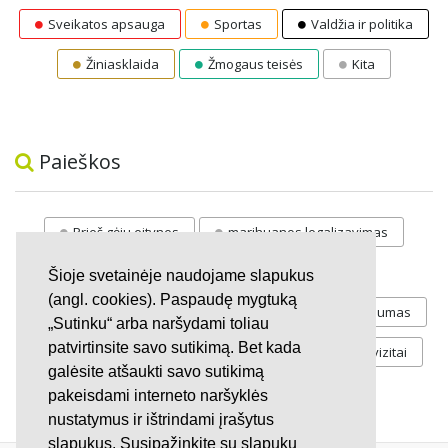
Sveikatos apsauga
Sportas
Valdžia ir politika
Žiniasklaida
Žmogaus teisės
Kita
Paieškos
Prieš gėju eitynes
marihuanos legalizavimas
STOP
vaiku atemimas
Šioje svetainėje naudojame slapukus
(angl. cookies). Paspaudę mygtuką
Pilnos moksleivių vasaros atostogos
referendumas
„Sutinku“ arba naršydami toliau
patvirtinsite savo sutikimą. Bet kada
Keliu
jaunystės
Valandos
Rekvizitai
galėsite atšaukti savo sutikimą
Investicijos
pakeisdami interneto naršyklės
nustatymus ir ištrindami įrašytus
slapukus. Susipažinkite su slapukų