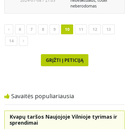
2024-01-08 / 21:03
nebeaktualus, todėl
neberodomas
6
7
8
9
10
11
12
13
14
GRĮŽTI Į PETICIJĄ
Savaitės populiariausia
Kvapų taršos Naujojoje Vilnioje tyrimas ir
sprendimai