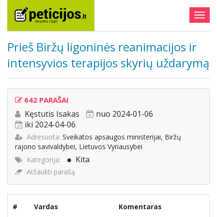
Togg
navig
Prieš Biržų ligoninės reanimacijos ir
intensyvios terapijos skyrių uždarymą
642 PARAŠAI
Kęstutis Isakas
nuo 2024-01-06
iki 2024-04-06
Adresuota:
Sveikatos apsaugos ministerijai, Biržų
rajono savivaldybei, Lietuvos Vyriausybei
Kita
Kategorija:
Atšaukti parašą
#
Vardas
Komentaras