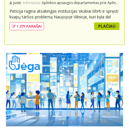
Justė.
Adresuota:
Aplinkos apsaugos departamentas prie Aplinkos ministerijos
Peticija ragina atsakingas institucijas skubiai ištirti ir spręsti
kvapų taršos problemą Naujojoje Vilnioje, kuri kyla dėl
buitinių atliekų sąvartyno Pramonės g. 141. Gyventojai
PLAČIAU
1 271 PARAŠAI
skundžiasi nuolatiniu stipriu atliekų kvapu, kuris neigiamai
veikia jų gyvenimo kokybę. Peticijoje prašoma atlikti
išsamius tyrimus, įdiegti nuolatinius kontrolės
mechanizmus ir imtis veiksmingų priemonių problemai
spręsti, taip pat užtikrinti visuomenės informavimą apie
priimtus sprendimus ir planuojamus veiksmus.