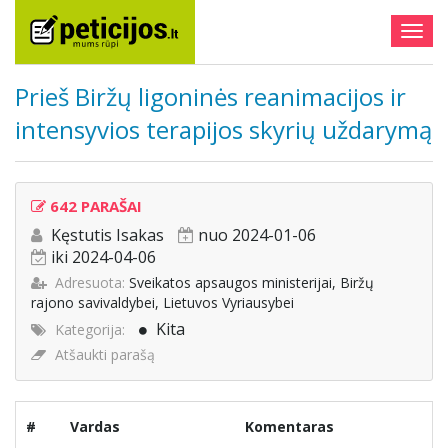
Togg
navig
Prieš Biržų ligoninės reanimacijos ir
intensyvios terapijos skyrių uždarymą
642 PARAŠAI
Kęstutis Isakas
nuo 2024-01-06
iki 2024-04-06
Adresuota:
Sveikatos apsaugos ministerijai, Biržų
rajono savivaldybei, Lietuvos Vyriausybei
Kita
Kategorija:
Atšaukti parašą
#
Vardas
Komentaras