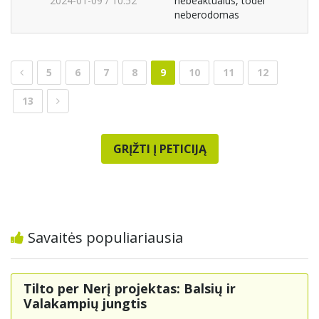
2024-01-09 / 10:52
nebeaktualus, todėl
neberodomas
5
6
7
8
9
10
11
12
13
GRĮŽTI Į PETICIJĄ
Savaitės populiariausia
Tilto per Nerį projektas: Balsių ir
Valakampių jungtis