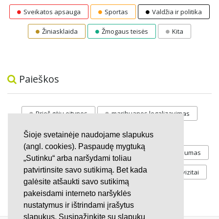
Sveikatos apsauga
Sportas
Valdžia ir politika
Žiniasklaida
Žmogaus teisės
Kita
Paieškos
Prieš gėju eitynes
marihuanos legalizavimas
STOP
vaiku atemimas
Šioje svetainėje naudojame slapukus
(angl. cookies). Paspaudę mygtuką
Pilnos moksleivių vasaros atostogos
referendumas
„Sutinku“ arba naršydami toliau
patvirtinsite savo sutikimą. Bet kada
Keliu
jaunystės
Valandos
Rekvizitai
galėsite atšaukti savo sutikimą
Investicijos
pakeisdami interneto naršyklės
nustatymus ir ištrindami įrašytus
slapukus. Susipažinkite su slapukų