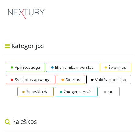
Kategorijos
Aplinkosauga
Ekonomika ir verslas
Švietimas
Sveikatos apsauga
Sportas
Valdžia ir politika
Žiniasklaida
Žmogaus teisės
Kita
Paieškos