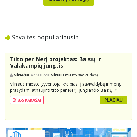
Savaitės populiariausia
Tilto per Nerį projektas: Balsių ir
Valakampių jungtis
Vilniečiai.
Adresuota:
Vilniaus miesto savivaldybė
Vilniaus miesto gyventojai kreipiasi į savivaldybę ir merą,
prašydami atnaujinti tilto per Nerį, jungiančio Balsių ir
Valakampių kryptis, projektą ir įtraukti jį į miesto
PLAČIAU
855 PARAŠAI
strateginius susisiekimo planus. Šis tiltas ne tik padėtų
sumažinti eismo spūstis ir sutrumpintų keliones, bet ir
skatintų tvarią miesto plėtrą bei darnų judumą,
suteikdamas daugiau susisiekimo galimybių tiek
automobiliams, tiek viešajam transportui, pėstiesiems ir
dviratininkams. Gyventojai ragina atlikti techninę,