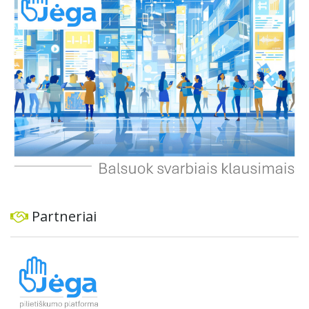
ekonominę ir transporto analizę, organizuoti viešas
konsultacijas ir integruoti projektą į ilgalaikius miesto
planus, siekiant užtikrinti transporto sistemos patikimumą
ir prisitaikymą prie sparčiai augančio miesto poreikių.
Partneriai