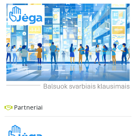
automobiliams, tiek viešajam transportui, pėstiesiems ir
dviratininkams. Gyventojai ragina atlikti techninę,
ekonominę ir transporto analizę, organizuoti viešas
konsultacijas ir integruoti projektą į ilgalaikius miesto
planus, siekiant užtikrinti transporto sistemos patikimumą
ir prisitaikymą prie sparčiai augančio miesto poreikių.
Partneriai