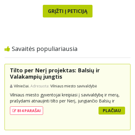
GRĮŽTI Į PETICIJĄ
Savaitės populiariausia
Tilto per Nerį projektas: Balsių ir
Valakampių jungtis
Vilniečiai.
Adresuota:
Vilniaus miesto savivaldybė
Vilniaus miesto gyventojai kreipiasi į savivaldybę ir merą,
prašydami atnaujinti tilto per Nerį, jungiančio Balsių ir
Valakampių kryptis, projektą ir įtraukti jį į miesto
PLAČIAU
814 PARAŠAI
strateginius susisiekimo planus. Šis tiltas ne tik padėtų
sumažinti eismo spūstis ir sutrumpintų keliones, bet ir
skatintų tvarią miesto plėtrą bei darnų judumą,
suteikdamas daugiau susisiekimo galimybių tiek