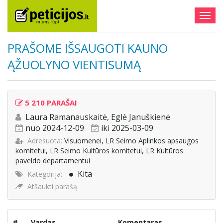
Togg
navig
PRAŠOME IŠSAUGOTI KAUNO
ĄŽUOLYNO VIENTISUMĄ
5 210 PARAŠAI
Laura Ramanauskaitė, Eglė Januškienė
nuo 2024-12-09
iki 2025-03-09
Adresuota:
Visuomenei, LR Seimo Aplinkos apsaugos
komitetui, LR Seimo Kultūros komitetui, LR Kultūros
paveldo departamentui
Kita
Kategorija:
Atšaukti parašą
#
Vardas
Komentaras