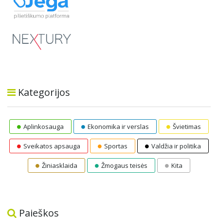
Kategorijos
Aplinkosauga
Ekonomika ir verslas
Švietimas
Sveikatos apsauga
Sportas
Valdžia ir politika
Žiniasklaida
Žmogaus teisės
Kita
Paieškos