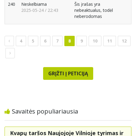
240
Neskelbiama
Šis įrašas yra
2025-05-24 / 22:43
nebeaktualus, todėl
neberodomas
4
5
6
7
8
9
10
11
12
GRĮŽTI Į PETICIJĄ
Savaitės populiariausia
Kvapų taršos Naujojoje Vilnioje tyrimas ir