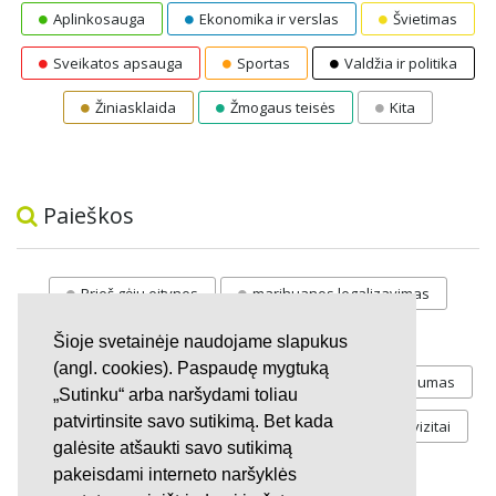
Aplinkosauga
Ekonomika ir verslas
Švietimas
Sveikatos apsauga
Sportas
Valdžia ir politika
Žiniasklaida
Žmogaus teisės
Kita
Paieškos
Prieš gėju eitynes
marihuanos legalizavimas
STOP
vaiku atemimas
Šioje svetainėje naudojame slapukus
(angl. cookies). Paspaudę mygtuką
Pilnos moksleivių vasaros atostogos
referendumas
„Sutinku“ arba naršydami toliau
patvirtinsite savo sutikimą. Bet kada
Keliu
jaunystės
Valandos
Rekvizitai
galėsite atšaukti savo sutikimą
Investicijos
pakeisdami interneto naršyklės