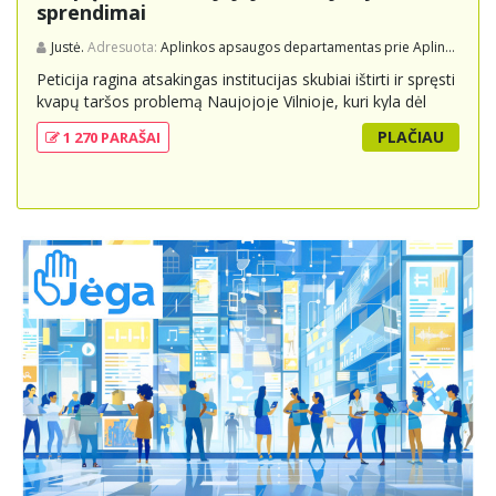
sprendimai
Justė.
Adresuota:
Aplinkos apsaugos departamentas prie Aplinkos ministerijos
Peticija ragina atsakingas institucijas skubiai ištirti ir spręsti
kvapų taršos problemą Naujojoje Vilnioje, kuri kyla dėl
buitinių atliekų sąvartyno Pramonės g. 141. Gyventojai
PLAČIAU
1 270 PARAŠAI
skundžiasi nuolatiniu stipriu atliekų kvapu, kuris neigiamai
veikia jų gyvenimo kokybę. Peticijoje prašoma atlikti
išsamius tyrimus, įdiegti nuolatinius kontrolės
mechanizmus ir imtis veiksmingų priemonių problemai
spręsti, taip pat užtikrinti visuomenės informavimą apie
priimtus sprendimus ir planuojamus veiksmus.