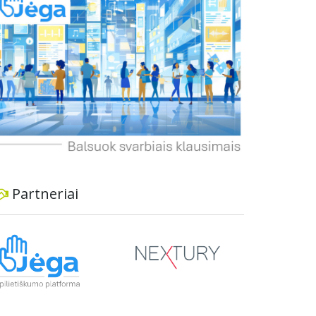
dviratininkams. Gyventojai ragina atlikti techninę,
ekonominę ir transporto analizę, organizuoti
viešas konsultacijas ir integruoti projektą į
ilgalaikius miesto planus, siekiant užtikrinti
transporto sistemos patikimumą ir prisitaikymą
prie sparčiai augančio miesto poreikių.
Partneriai