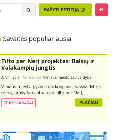
RAŠYTI PETICIJĄ
Savaitės populiariausia
Tilto per Nerį projektas: Balsių ir
Valakampių jungtis
Vilniečiai.
Adresuota:
Vilniaus miesto savivaldybė
Vilniaus miesto gyventojai kreipiasi į savivaldybę ir
merą, prašydami atnaujinti tilto per Nerį,
jungiančio Balsių ir Valakampių kryptis, projektą ir
PLAČIAU
825 PARAŠAI
įtraukti jį į miesto strateginius susisiekimo planus.
Šis tiltas ne tik padėtų sumažinti eismo spūstis ir
sutrumpintų keliones, bet ir skatintų tvarią miesto
plėtrą bei darnų judumą, suteikdamas daugiau
susisiekimo galimybių tiek automobiliams, tiek
viešajam transportui, pėstiesiems ir