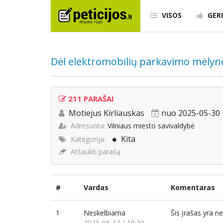
VISOS
GERI
Dėl elektromobilių parkavimo mėlyn
211 PARAŠAI
Motiejus Kirliauskas
nuo 2025-05-30
Adresuota:
Vilniaus miesto savivaldybė
Kita
Kategorija:
Atšaukti parašą
#
Vardas
Komentaras
1
Neskelbiama
Šis įrašas yra 
2025-06-13 / 19:39