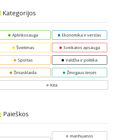
Kategorijos
Aplinkosauga
Ekonomika ir verslas
Švietimas
Sveikatos apsauga
Sportas
Valdžia ir politika
Žiniasklaida
Žmogaus teisės
Kita
Paieškos
marihuanos