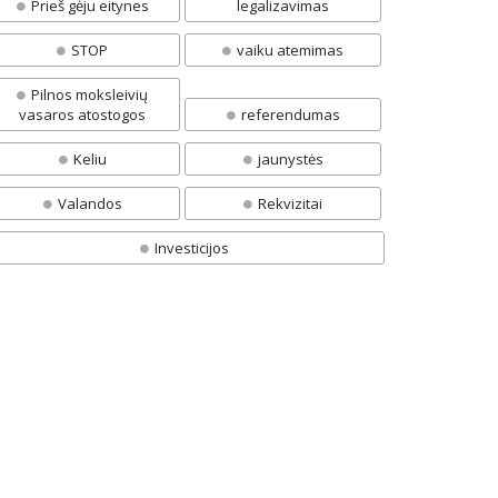
Prieš gėju eitynes
legalizavimas
STOP
vaiku atemimas
Pilnos moksleivių
vasaros atostogos
referendumas
Keliu
jaunystės
Valandos
Rekvizitai
Investicijos