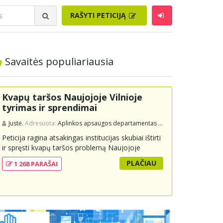
RAŠYTI PETICIJĄ
Savaitės populiariausia
Kvapų taršos Naujojoje Vilnioje
tyrimas ir sprendimai
Justė.
Adresuota:
Aplinkos apsaugos departamentas prie Aplinkos ministerijos
Peticija ragina atsakingas institucijas skubiai ištirti
ir spręsti kvapų taršos problemą Naujojoje
Vilnioje, kuri kyla dėl buitinių atliekų sąvartyno
PLAČIAU
1 268 PARAŠAI
Pramonės g. 141. Gyventojai skundžiasi nuolatiniu
stipriu atliekų kvapu, kuris neigiamai veikia jų
gyvenimo kokybę. Peticijoje prašoma atlikti
išsamius tyrimus, įdiegti nuolatinius kontrolės
mechanizmus ir imtis veiksmingų priemonių
problemai spręsti, taip pat užtikrinti visuomenės