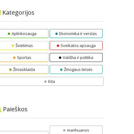
Kategorijos
Aplinkosauga
Ekonomika ir verslas
Švietimas
Sveikatos apsauga
Sportas
Valdžia ir politika
Žiniasklaida
Žmogaus teisės
Kita
Paieškos
marihuanos