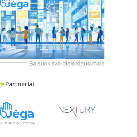
informavimą apie priimtus sprendimus ir
planuojamus veiksmus.
Partneriai