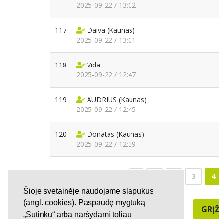
2025-09-22 / 13:02
117
Daiva
(Kaunas)
2025-09-22 / 13:01
118
Vida
2025-09-22 / 12:47
119
AUDRIUS
(Kaunas)
2025-09-22 / 12:45
120
Donatas
(Kaunas)
2025-09-22 / 12:39
1
2
3
4
Šioje svetainėje naudojame slapukus
(angl. cookies). Paspaudę mygtuką
GRĮŽ
„Sutinku“ arba naršydami toliau