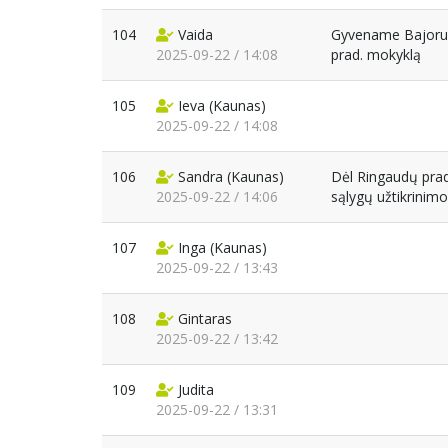
104
Vaida
Gyvename Bajoruos
2025-09-22 / 14:08
prad. mokyklą
105
Ieva
(Kaunas)
2025-09-22 / 14:08
106
Sandra
(Kaunas)
Dėl Ringaudų prad
2025-09-22 / 14:06
sąlygų užtikrinimo
107
Inga
(Kaunas)
2025-09-22 / 13:43
108
Gintaras
2025-09-22 / 13:42
109
Judita
2025-09-22 / 13:31