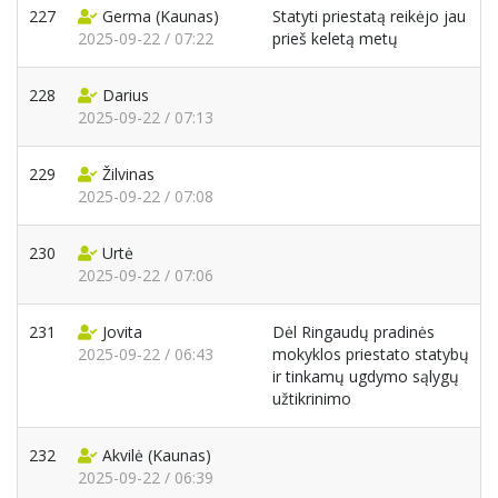
227
Germa
(Kaunas)
Statyti priestatą reikėjo jau
2025-09-22 / 07:22
prieš keletą metų
228
Darius
2025-09-22 / 07:13
229
Žilvinas
2025-09-22 / 07:08
230
Urtė
2025-09-22 / 07:06
231
Jovita
Dėl Ringaudų pradinės
2025-09-22 / 06:43
mokyklos priestato statybų
ir tinkamų ugdymo sąlygų
užtikrinimo
232
Akvilė
(Kaunas)
2025-09-22 / 06:39