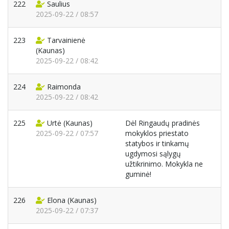
222
Saulius
2025-09-22 / 08:57
223
Tarvainienė
(Kaunas)
2025-09-22 / 08:42
224
Raimonda
2025-09-22 / 08:42
225
Urtė
(Kaunas)
Dėl Ringaudų pradinės
2025-09-22 / 07:57
mokyklos priestato
statybos ir tinkamų
ugdymosi sąlygų
užtikrinimo. Mokykla ne
guminė!
226
Elona
(Kaunas)
2025-09-22 / 07:37