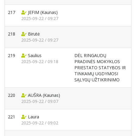
217
JEFIM
(Kaunas)
2025-09-22 / 09:27
218
Birutė
2025-09-22 / 09:27
219
Saulius
DĖL RINGAUDŲ
2025-09-22 / 09:18
PRADINĖS MOKYKLOS
PRIESTATO STATYBOS IR
TINKAMŲ UGDYMOSI
SĄLYGŲ UŽTIKRINIMO
220
AUŠRA
(Kaunas)
2025-09-22 / 09:07
221
Laura
2025-09-22 / 09:02