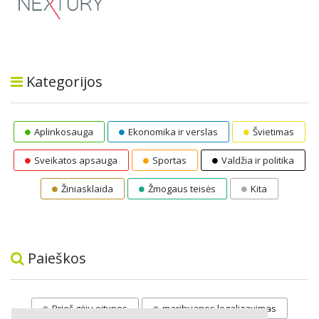
Kategorijos
Aplinkosauga
Ekonomika ir verslas
Švietimas
Sveikatos apsauga
Sportas
Valdžia ir politika
Žiniasklaida
Žmogaus teisės
Kita
Paieškos
Prieš gėju eitynes
marihuanos legalizavimas