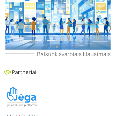
planus, siekiant užtikrinti transporto sistemos patikimumą
ir prisitaikymą prie sparčiai augančio miesto poreikių.
Partneriai