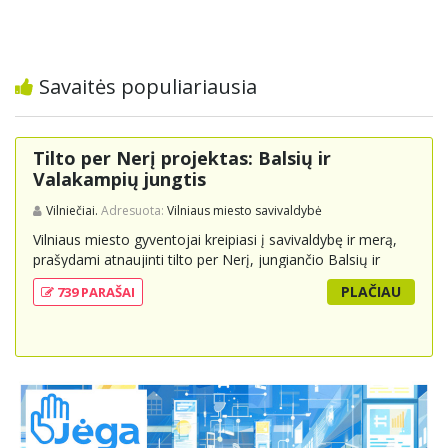
Savaitės populiariausia
Tilto per Nerį projektas: Balsių ir
Valakampių jungtis
Vilniečiai.
Adresuota:
Vilniaus miesto savivaldybė
Vilniaus miesto gyventojai kreipiasi į savivaldybę ir merą,
prašydami atnaujinti tilto per Nerį, jungiančio Balsių ir
Valakampių kryptis, projektą ir įtraukti jį į miesto
PLAČIAU
739 PARAŠAI
strateginius susisiekimo planus. Šis tiltas ne tik padėtų
sumažinti eismo spūstis ir sutrumpintų keliones, bet ir
skatintų tvarią miesto plėtrą bei darnų judumą,
suteikdamas daugiau susisiekimo galimybių tiek
automobiliams, tiek viešajam transportui, pėstiesiems ir
dviratininkams. Gyventojai ragina atlikti techninę,
ekonominę ir transporto analizę, organizuoti viešas
konsultacijas ir integruoti projektą į ilgalaikius miesto