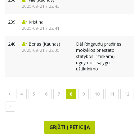
2025-09-21 / 22:43
239
Kristina
2025-09-21 / 22:41
240
Benas
(Kaunas)
Dėl Ringaudų pradinės
2025-09-21 / 22:35
mokyklos priestato
statybos ir tinkamų
ugdymosi sąlygų
užtikrinimo
4
5
6
7
8
9
10
11
12
GRĮŽTI Į PETICIJĄ