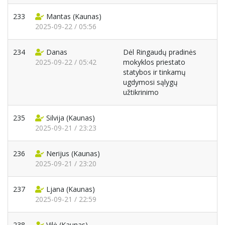
233
Mantas
(Kaunas)
2025-09-22 / 05:56
234
Danas
Dėl Ringaudų pradinės
2025-09-22 / 05:42
mokyklos priestato
statybos ir tinkamų
ugdymosi sąlygų
užtikrinimo
235
Silvija
(Kaunas)
2025-09-21 / 23:23
236
Nerijus
(Kaunas)
2025-09-21 / 23:20
237
Ljana
(Kaunas)
2025-09-21 / 22:59
238
Vilė
(Kaunas)