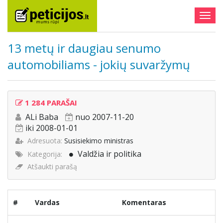
Togg
navig
13 metų ir daugiau senumo
automobiliams - jokių suvaržymų
1 284 PARAŠAI
ALi Baba
nuo 2007-11-20
iki 2008-01-01
Adresuota:
Susisiekimo ministras
Valdžia ir politika
Kategorija:
Atšaukti parašą
#
Vardas
Komentaras