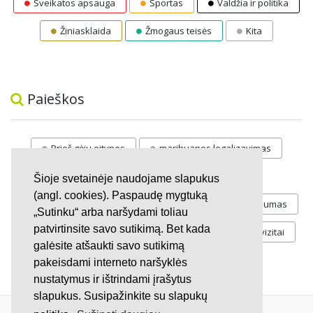
Sveikatos apsauga
Sportas
Valdžia ir politika
Žiniasklaida
Žmogaus teisės
Kita
Paieškos
Prieš gėju eitynes
marihuanos legalizavimas
STOP
vaiku atemimas
Šioje svetainėje naudojame slapukus
(angl. cookies). Paspaudę mygtuką
Pilnos moksleivių vasaros atostogos
referendumas
„Sutinku“ arba naršydami toliau
patvirtinsite savo sutikimą. Bet kada
Keliu
jaunystės
Valandos
Rekvizitai
galėsite atšaukti savo sutikimą
Investicijos
pakeisdami interneto naršyklės
nustatymus ir ištrindami įrašytus
slapukus. Susipažinkite su slapukų