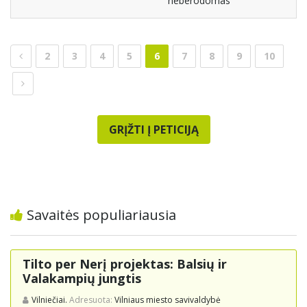
neberodomas
2
3
4
5
6
7
8
9
10
GRĮŽTI Į PETICIJĄ
Savaitės populiariausia
Tilto per Nerį projektas: Balsių ir
Valakampių jungtis
Vilniečiai.
Adresuota:
Vilniaus miesto savivaldybė