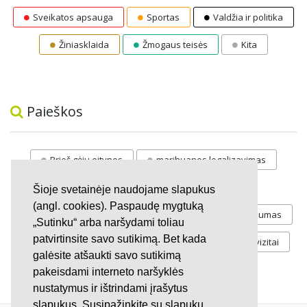
Sveikatos apsauga
Sportas
Valdžia ir politika
Žiniasklaida
Žmogaus teisės
Kita
Paieškos
Prieš gėju eitynes
marihuanos legalizavimas
STOP
vaiku atemimas
Šioje svetainėje naudojame slapukus
(angl. cookies). Paspaudę mygtuką
Pilnos moksleivių vasaros atostogos
referendumas
„Sutinku“ arba naršydami toliau
patvirtinsite savo sutikimą. Bet kada
Keliu
jaunystės
Valandos
Rekvizitai
galėsite atšaukti savo sutikimą
Investicijos
pakeisdami interneto naršyklės
nustatymus ir ištrindami įrašytus
slapukus. Susipažinkite su slapukų