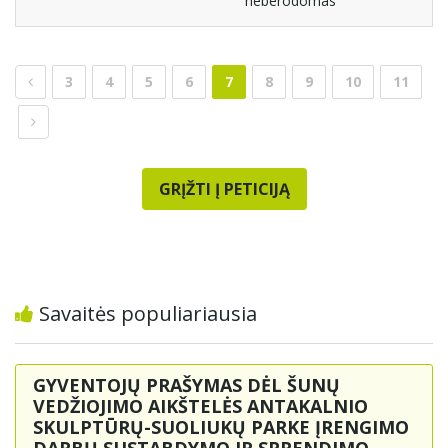
neberodomas
3
4
5
6
7
8
9
10
11
GRĮŽTI Į PETICIJĄ
Savaitės populiariausia
GYVENTOJŲ PRAŠYMAS DĖL ŠUNŲ
VEDŽIOJIMO AIKŠTELĖS ANTAKALNIO
SKULPTŪRŲ-SUOLIUKŲ PARKE ĮRENGIMO