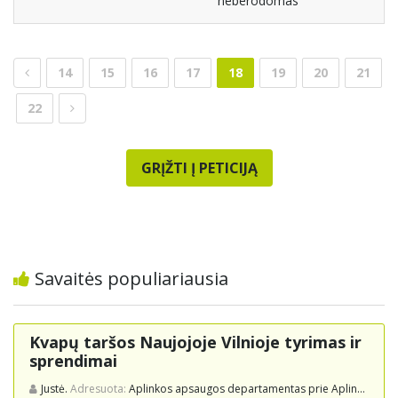
neberodomas
14
15
16
17
18
19
20
21
22
GRĮŽTI Į PETICIJĄ
Savaitės populiariausia
Kvapų taršos Naujojoje Vilnioje tyrimas ir
sprendimai
Justė.
Adresuota:
Aplinkos apsaugos departamentas prie Aplinkos ministerijos