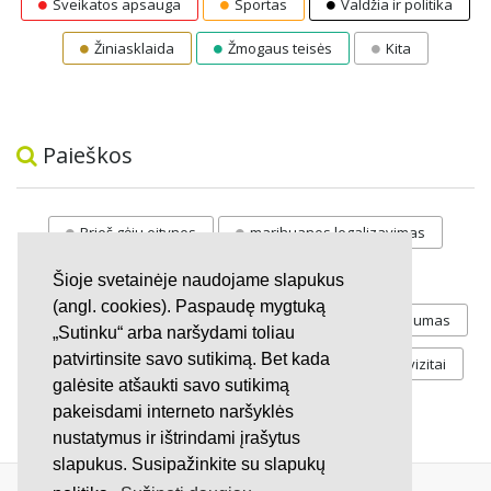
Sveikatos apsauga
Sportas
Valdžia ir politika
Žiniasklaida
Žmogaus teisės
Kita
Paieškos
Prieš gėju eitynes
marihuanos legalizavimas
STOP
vaiku atemimas
Šioje svetainėje naudojame slapukus
(angl. cookies). Paspaudę mygtuką
Pilnos moksleivių vasaros atostogos
referendumas
„Sutinku“ arba naršydami toliau
patvirtinsite savo sutikimą. Bet kada
Keliu
jaunystės
Valandos
Rekvizitai
galėsite atšaukti savo sutikimą
Investicijos
pakeisdami interneto naršyklės
nustatymus ir ištrindami įrašytus
slapukus. Susipažinkite su slapukų