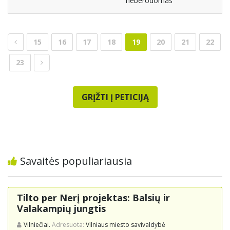
neberodomas
15
16
17
18
19
20
21
22
23
GRĮŽTI Į PETICIJĄ
Savaitės populiariausia
Tilto per Nerį projektas: Balsių ir
Valakampių jungtis
Vilniečiai.
Adresuota:
Vilniaus miesto savivaldybė