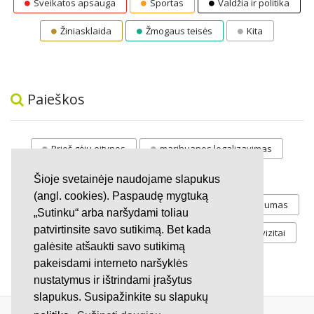
Sveikatos apsauga
Sportas
Valdžia ir politika
Žiniasklaida
Žmogaus teisės
Kita
Paieškos
Prieš gėju eitynes
marihuanos legalizavimas
STOP
vaiku atemimas
Šioje svetainėje naudojame slapukus
(angl. cookies). Paspaudę mygtuką
Pilnos moksleivių vasaros atostogos
referendumas
„Sutinku“ arba naršydami toliau
patvirtinsite savo sutikimą. Bet kada
Keliu
jaunystės
Valandos
Rekvizitai
galėsite atšaukti savo sutikimą
Investicijos
pakeisdami interneto naršyklės
nustatymus ir ištrindami įrašytus
slapukus. Susipažinkite su slapukų