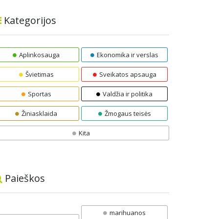
Kategorijos
Aplinkosauga
Ekonomika ir verslas
Švietimas
Sveikatos apsauga
Sportas
Valdžia ir politika
Žiniasklaida
Žmogaus teisės
Kita
Paieškos
marihuanos