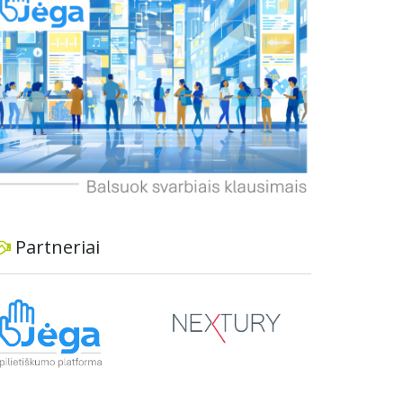
dviratininkams. Gyventojai ragina atlikti techninę,
ekonominę ir transporto analizę, organizuoti
viešas konsultacijas ir integruoti projektą į
ilgalaikius miesto planus, siekiant užtikrinti
transporto sistemos patikimumą ir prisitaikymą
prie sparčiai augančio miesto poreikių.
Partneriai