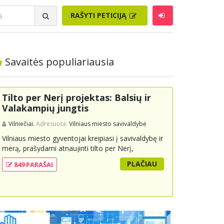
RAŠYTI PETICIJĄ
Savaitės populiariausia
Tilto per Nerį projektas: Balsių ir
Valakampių jungtis
Vilniečiai.
Adresuota:
Vilniaus miesto savivaldybė
Vilniaus miesto gyventojai kreipiasi į savivaldybę ir
merą, prašydami atnaujinti tilto per Nerį,
jungiančio Balsių ir Valakampių kryptis, projektą ir
PLAČIAU
849 PARAŠAI
įtraukti jį į miesto strateginius susisiekimo planus.
Šis tiltas ne tik padėtų sumažinti eismo spūstis ir
sutrumpintų keliones, bet ir skatintų tvarią miesto
plėtrą bei darnų judumą, suteikdamas daugiau
susisiekimo galimybių tiek automobiliams, tiek
viešajam transportui, pėstiesiems ir