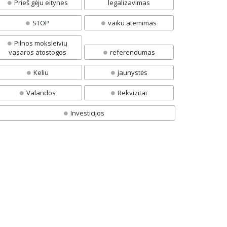
Prieš gėju eitynes
legalizavimas
STOP
vaiku atemimas
Pilnos moksleivių
vasaros atostogos
referendumas
Keliu
jaunystės
Valandos
Rekvizitai
Investicijos