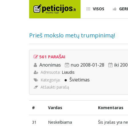
VISOS
GERI
Prieš mokslo metų trumpinimą!
561 PARAŠAI
Anonimas
nuo 2008-01-28
iki 20
Adresuota:
Liaudis
Švietimas
Kategorija:
Atšaukti parašą
#
Vardas
Komentaras
31
Neskelbiama
Šis įrašas yra 