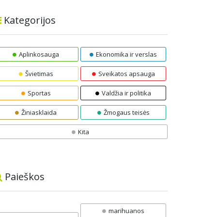
Kategorijos
Aplinkosauga
Ekonomika ir verslas
Švietimas
Sveikatos apsauga
Sportas
Valdžia ir politika
Žiniasklaida
Žmogaus teisės
Kita
Paieškos
marihuanos