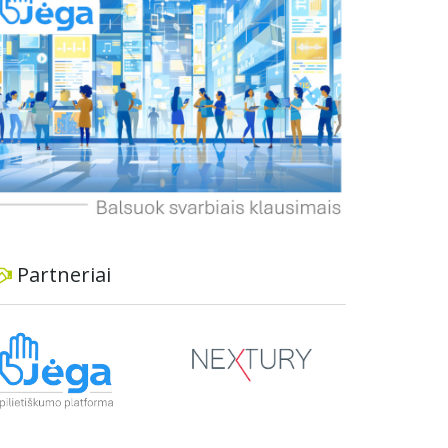
informavimą apie priimtus sprendimus ir
planuojamus veiksmus.
Partneriai