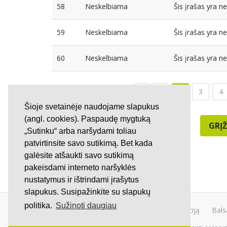
58
Neskelbiama
Šis įrašas yra 
59
Neskelbiama
Šis įrašas yra 
60
Neskelbiama
Šis įrašas yra 
1
2
3
4
Šioje svetainėje naudojame slapukus
(angl. cookies). Paspaudę mygtuką
GRĮŽ
„Sutinku“ arba naršydami toliau
patvirtinsite savo sutikimą. Bet kada
galėsite atšaukti savo sutikimą
pakeisdami interneto naršyklės
nustatymus ir ištrindami įrašytus
slapukus. Susipažinkite su slapukų
politika.
Sužinoti daugiau
Kurti peticiją
Bals