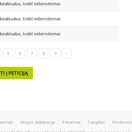
nebeaktualus, todėl neberodomas
nebeaktualus, todėl neberodomas
nebeaktualus, todėl neberodomas
5
6
7
8
9
TI Į PETICIJĄ
avimas
Misijos deklaracija
Patarimai
Taisyklės
Privatumo 