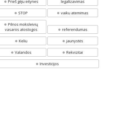
Prieš gėju eitynes
legalizavimas
STOP
vaiku atemimas
Pilnos moksleivių
vasaros atostogos
referendumas
Keliu
jaunystės
Valandos
Rekvizitai
Investicijos