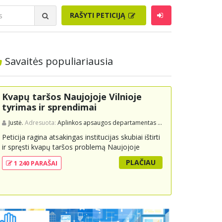
RAŠYTI PETICIJĄ
Savaitės populiariausia
Kvapų taršos Naujojoje Vilnioje
tyrimas ir sprendimai
Justė.
Adresuota:
Aplinkos apsaugos departamentas prie Aplinkos ministerijos
Peticija ragina atsakingas institucijas skubiai ištirti
ir spręsti kvapų taršos problemą Naujojoje
Vilnioje, kuri kyla dėl buitinių atliekų sąvartyno
PLAČIAU
1 240 PARAŠAI
Pramonės g. 141. Gyventojai skundžiasi nuolatiniu
stipriu atliekų kvapu, kuris neigiamai veikia jų
gyvenimo kokybę. Peticijoje prašoma atlikti
išsamius tyrimus, įdiegti nuolatinius kontrolės
mechanizmus ir imtis veiksmingų priemonių
problemai spręsti, taip pat užtikrinti visuomenės