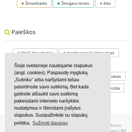
Žiniasklaida
Žmogaus teisės
Kita
Paieškos
Prieš gėju eitynes
marihuanos legalizavimas
STOP
vaiku atemimas
Šioje svetainėje naudojame slapukus
(angl. cookies). Paspaudę mygtuką
Pilnos moksleivių vasaros atostogos
referendumas
„Sutinku“ arba naršydami toliau
patvirtinsite savo sutikimą. Bet kada
Keliu
jaunystės
Valandos
Rekvizitai
galėsite atšaukti savo sutikimą
Investicijos
pakeisdami interneto naršyklės
nustatymus ir ištrindami įrašytus
slapukus. Susipažinkite su slapukų
politika.
Sužinoti daugiau
© 2007 - 2026 Ne pelno siekianti organizacija VŠĮ "Pilietiškumo
platformos" į.k. 305719586. Įstaiga turi paramos gavėjo statusą |
EU