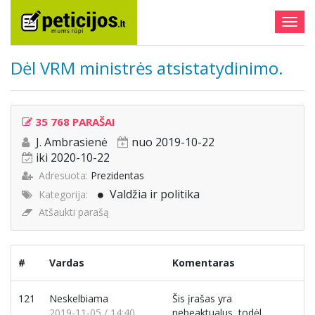
Togg
navig
Dėl VRM ministrės atsistatydinimo.
35 768 PARAŠAI
J. Ambrasienė
nuo 2019-10-22
iki 2020-10-22
Adresuota:
Prezidentas
Valdžia ir politika
Kategorija:
Atšaukti parašą
#
Vardas
Komentaras
121
Neskelbiama
Šis įrašas yra
2019-11-05 / 14:40
nebeaktualus, todėl