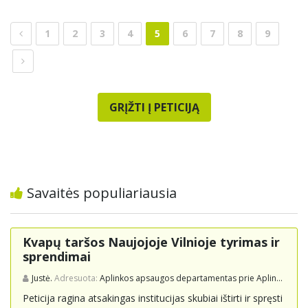
1
2
3
4
5
6
7
8
9
GRĮŽTI Į PETICIJĄ
Savaitės populiariausia
Kvapų taršos Naujojoje Vilnioje tyrimas ir
sprendimai
Justė.
Adresuota:
Aplinkos apsaugos departamentas prie Aplinkos ministerijos
Peticija ragina atsakingas institucijas skubiai ištirti ir spręsti