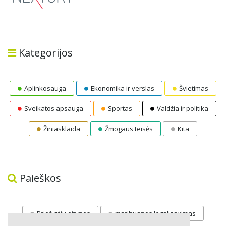
Kategorijos
Aplinkosauga
Ekonomika ir verslas
Švietimas
Sveikatos apsauga
Sportas
Valdžia ir politika
Žiniasklaida
Žmogaus teisės
Kita
Paieškos
Prieš gėju eitynes
marihuanos legalizavimas