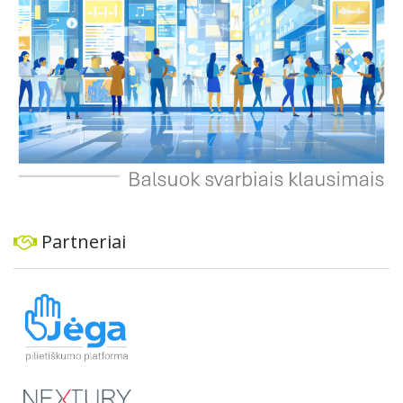
planus, siekiant užtikrinti transporto sistemos patikimumą
ir prisitaikymą prie sparčiai augančio miesto poreikių.
Partneriai