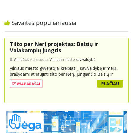
Savaitės populiariausia
Tilto per Nerį projektas: Balsių ir
Valakampių jungtis
Vilniečiai.
Adresuota:
Vilniaus miesto savivaldybė
Vilniaus miesto gyventojai kreipiasi į savivaldybę ir merą,
prašydami atnaujinti tilto per Nerį, jungiančio Balsių ir
Valakampių kryptis, projektą ir įtraukti jį į miesto
PLAČIAU
854 PARAŠAI
strateginius susisiekimo planus. Šis tiltas ne tik padėtų
sumažinti eismo spūstis ir sutrumpintų keliones, bet ir
skatintų tvarią miesto plėtrą bei darnų judumą,
suteikdamas daugiau susisiekimo galimybių tiek
automobiliams, tiek viešajam transportui, pėstiesiems ir
dviratininkams. Gyventojai ragina atlikti techninę,
ekonominę ir transporto analizę, organizuoti viešas
konsultacijas ir integruoti projektą į ilgalaikius miesto