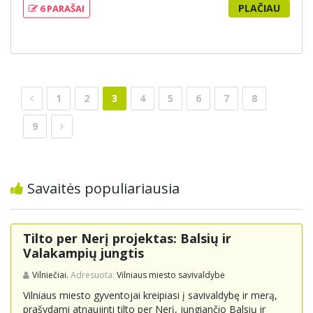
PLAČIAU
6 PARAŠAI
rodomas kitas serialas, o "Simpsonai" liko tik su viena
serija nuo 15:30 iki 16:00. Peticijos autoriai teigia, kad
ilgalaikė tradicija buvo nutraukta dėl mažiau populiaraus
serialo, ir kviečia pasirašyti peticiją, kad būtų atkurta
ankstesnė programa.
1
2
3
4
5
6
7
8
9
Savaitės populiariausia
Tilto per Nerį projektas: Balsių ir
Valakampių jungtis
Vilniečiai.
Adresuota:
Vilniaus miesto savivaldybė
Vilniaus miesto gyventojai kreipiasi į savivaldybę ir merą,
prašydami atnaujinti tilto per Nerį, jungiančio Balsių ir