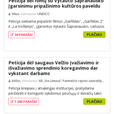
Peticija dėl filmų su Vytauto Šapranausko
galiojančius teisės aktus ir įteisinti šią galimybę, siekiant
įgarsinimu pripažinimo kultūros paveldu
didesnio jaunimo savarankiškumo ir judumo.
Vilius.
Adresuota:
UNESCO
Peticija siekiama pripažinti filmus „Garfildas“, „Garfildas 2“
ir „La troškinys“, įgarsintus Vytauto Šapranausko, Lietuvos
nematerialiuoju kultūros paveldu. Šapranausko balsas
PLAČIAU
36 PARAŠAI
šiems filmams suteikė unikalų lietuvišką identitetą, kuris
daugeliui žmonių yra susijęs su vaikystės prisiminimais ir
kultūrine patirtimi. Jo improvizacijos ir humoro jausmas
pavertė šiuos įgarsinimus savarankišku kultūriniu reiškiniu,
kurio citatos ir personažų interpretacijos išliko gyvos
kasdienėje kalboje bei interneto kultūroje. Todėl šios filmų
Peticija dėl saugaus Velžio įvažiavimo ir
versijos yra laikomos reikšmingu kultūros paveldo
išvažiavimo sprendinio koregavimo dar
pavyzdžiu, kuris suvienija įvairias kartas bendrais
vykstant darbams
prisiminimais.
Velžio.
Adresuota:
AB „Via Lietuva“, Panevėžio rajono savivaldybės administracijai, Panevėžio rajono savivaldybės Eismo saugumo komisijai, Velžio seniūnijai
Peticija kreipiasi į atsakingas institucijas, prašydama
peržiūrėti ir koreguoti vykdomus pėsčiųjų ir dviračių tako
rekonstrukcijos darbus ties Velžio įvažiavimu ir išvažiavimu.
PLAČIAU
1 260 PARAŠAI
Pasirašiusieji išreiškia susirūpinimą, kad šiuo metu
formuojamas sprendinys gali pabloginti transporto
priemonių pravažumą ir padidinti eismo saugumo rizikas,