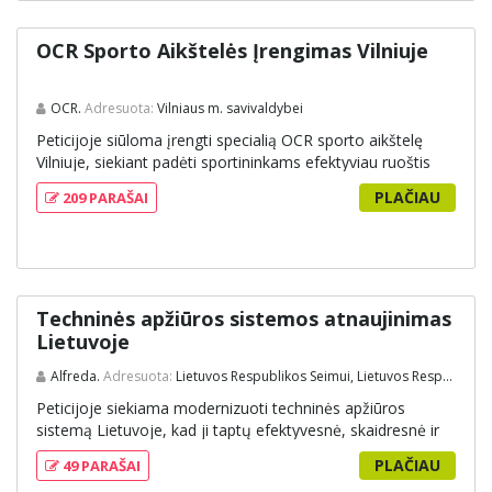
OCR Sporto Aikštelės Įrengimas Vilniuje
OCR.
Adresuota:
Vilniaus m. savivaldybei
Peticijoje siūloma įrengti specialią OCR sporto aikštelę
Vilniuje, siekiant padėti sportininkams efektyviau ruoštis
varžyboms ir garsinti Lietuvą tarptautiniu mastu. Aikštelė
PLAČIAU
209 PARAŠAI
taip pat teiktų vilniečiams galimybę lavinti fizines savybes ir
prasmingai leisti laiką su šeima, skatindama aktyvų
gyvenimo būdą ir bendruomeniškumą. Peticija siekiama
surinkti palaikymą iš bendraminčių šiai iniciatyvai.
Techninės apžiūros sistemos atnaujinimas
Lietuvoje
Alfreda.
Adresuota:
Lietuvos Respublikos Seimui, Lietuvos Respublikos Susisiekimo ministerijai, Lietuvos transporto saugos administracijai (LTSA)
Peticijoje siekiama modernizuoti techninės apžiūros
sistemą Lietuvoje, kad ji taptų efektyvesnė, skaidresnė ir
patikimesnė. Pateikiami pasiūlymai apima skaitmeninį
PLAČIAU
49 PARAŠAI
duomenų perdavimą, kur automatizuota sistema ir