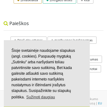
Žiniasklaida
Žmogaus teisės
Kita
Paieškos
Prieš gėju eitynes
marihuanos legalizavimas
STOP
vaiku atemimas
Šioje svetainėje naudojame slapukus
(angl. cookies). Paspaudę mygtuką
Pilnos moksleivių vasaros atostogos
referendumas
„Sutinku“ arba naršydami toliau
patvirtinsite savo sutikimą. Bet kada
Keliu
jaunystės
Valandos
Rekvizitai
galėsite atšaukti savo sutikimą
Investicijos
pakeisdami interneto naršyklės
nustatymus ir ištrindami įrašytus
slapukus. Susipažinkite su slapukų
politika.
Sužinoti daugiau
© 2007 - 2026 Ne pelno siekianti organizacija VŠĮ "Pilietiškumo
platformos" į.k. 305719586. Įstaiga turi paramos gavėjo statusą |
EU