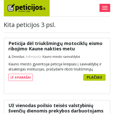
Togg
navig
Kita peticijos 3 psl.
Peticija dėl triukšmingų motociklų eismo
ribojimo Kaune nakties metu
Deividas.
Adresuota:
Kauno miesto savivaldybė
Kauno miesto gyventojai peticija kreipiasi į savivaldybę ir
atsakingas institucijas, prašydami riboti triukšmingų
motociklų eismą nakties metu, nes po 22 val. keliamas
PLAČIAU
4 PARAŠAI
triukšmas trikdo ramybę, blogina miego kokybę ir kelia
pavojų eismo saugumui. Peticijoje siūloma įvesti triukšmo
kontrolės priemones, organizuoti policijos patikrinimus dėl
modifikuotų išmetimo sistemų, svarstyti galimybę riboti
motociklų eismą tam tikrose gatvėse naktį ir taikyti
sankcijas už pažeidimus. Gyventojai akcentuoja teisę į
Už vienodas poilsio teisės valstybinių
ramų poilsį ir tikisi, kad problemos bus sprendžiamos
švenčių dienomis prekybos darbuotojams