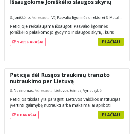
Slovakijos pavyzdys kaip šalis, neturinti mečečių ir esanti
Išsaugokime Joniškėlio slaugos skyrių
apsaugota nuo musulmonų imigracijos bei galimų
islamistų atakų.
Joniškėlio.
Adresuota:
VšĮ Pasvalio ligoninės direktorei S. Matulienei, Pasvalio rajono savivaldybės tarybai, LRS narei Ilonai Gelažnikienei, LRSeimo Pirmininkui, LRS Sveikatos reikalų komitetui, LR sveikatos apsaugos ministrui
Peticijoje reikalaujama išsaugoti Pasvalio ligoninės
Joniškėlio palaikomojo gydymo ir slaugos skyrių, kuris
teikia būtinas paslaugas vyresnio amžiaus ir sunkiai
PLAČIAU
1 455 PARAŠAI
sergantiems žmonėms bei tiems, kuriems po gydymo
reikalinga slauga. Šis skyrius yra gyvybiškai svarbus
Joniškėlio, aplinkinių vietovių ir viso Pasvalio rajono
gyventojams. Panaikinus šias paslaugas, jos taptų mažiau
prieinamos vietos bendruomenei. Peticijos autoriai ragina
atsižvelgti į realius gyventojų poreikius ir užtikrinti skyriaus
Peticija dėl Rusijos traukinių tranzito
išlikimą.
nutraukimo per Lietuvą
Nezinomas.
Adresuota:
Lietuvos Seimas, Vyriausybė.
Peticijos tikslas yra paraginti Lietuvos valdžios institucijas
įvertinti galimybę nutraukti arba maksimaliai apriboti
Rusijos traukinių tranzitą per Lietuvos teritoriją,
PLAČIAU
0 PARAŠAI
atsižvelgiant į istorinius santykius su Sovietų Sąjunga ir
siekiant apsaugoti valstybės interesus.