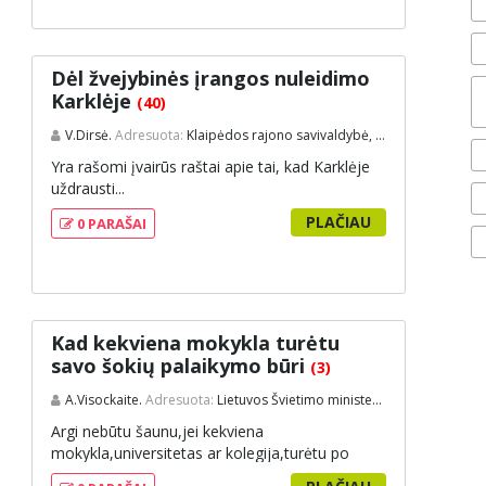
Dėl žvejybinės įrangos nuleidimo
Karklėje
(40)
V.Dirsė.
Adresuota:
Klaipėdos rajono savivaldybė, Pajūrio regionionio parko direkcija, Aplinkos apsaugos ministerija
Yra rašomi įvairūs raštai apie tai, kad Karklėje
uždrausti...
PLAČIAU
0 PARAŠAI
Kad kekviena mokykla turėtu
savo šokių palaikymo būri
(3)
A.Visockaite.
Adresuota:
Lietuvos Švietimo ministerija
Argi nebūtu šaunu,jei kekviena
mokykla,universitetas ar kolegija,turėtu po
savo šokių...