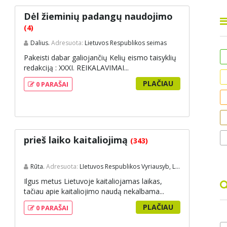
Dėl žieminių padangų naudojimo
(4)
Dalius.
Adresuota:
Lietuvos Respublikos seimas
Pakeisti dabar galiojančių Kelių eismo taisyklių
redakciją : XXXI. REIKALAVIMAI...
PLAČIAU
0 PARAŠAI
prieš laiko kaitaliojimą
(343)
Rūta.
Adresuota:
LIetuvos Respublikos Vyriausyb, Lietuvos Respublikos Seimas
Ilgus metus Lietuvoje kaitaliojamas laikas,
tačiau apie kaitaliojimo naudą nekalbama...
PLAČIAU
0 PARAŠAI