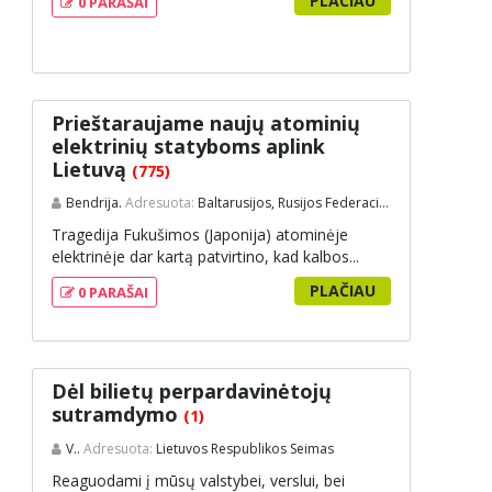
PLAČIAU
0 PARAŠAI
Prieštaraujame naujų atominių
elektrinių statyboms aplink
Lietuvą
(775)
Bendrija.
Adresuota:
Baltarusijos, Rusijos Federacijos ir Lietuvos vyriausybės
Tragedija Fukušimos (Japonija) atominėje
elektrinėje dar kartą patvirtino, kad kalbos...
PLAČIAU
0 PARAŠAI
Dėl bilietų perpardavinėtojų
sutramdymo
(1)
V..
Adresuota:
Lietuvos Respublikos Seimas
Reaguodami į mūsų valstybei, verslui, bei