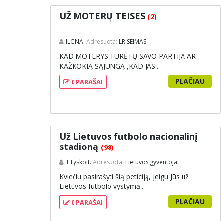
UŽ MOTERŲ TEISES
(2)
ILONA.
Adresuota:
LR SEIMAS
KAD MOTERYS TURĖTŲ SAVO PARTIJA AR
KAŽKOKIĄ SĄJUNGĄ ,KAD JAS...
PLAČIAU
0 PARAŠAI
Už Lietuvos futbolo nacionalinį
stadioną
(98)
T.Lyskoit.
Adresuota:
Lietuvos gyventojai
Kviečiu pasirašyti šią peticiją, jeigu Jūs už
Lietuvos futbolo vystymą...
PLAČIAU
0 PARAŠAI