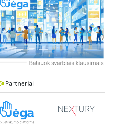
informavimą apie priimtus sprendimus ir
planuojamus veiksmus.
Partneriai