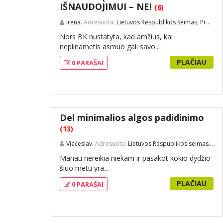
IŠNAUDOJIMUI – NE!
(6)
Irena.
Adresuota:
Lietuvos Respublikos Seimas, Prezidentė
Nors BK nustatyta, kad amžius, kai
nepilnametis asmuo gali savo...
PLAČIAU
0 PARAŠAI
Del minimalios algos padidinimo
(13)
Viačeslav.
Adresuota:
Lietuvos Respublikos seimas,vyriausybe
Manau nereikia niekam ir pasakot kokio dydžio
šiuo metu yra...
PLAČIAU
0 PARAŠAI