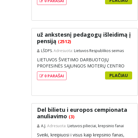
PLAČIAU
0 PARAŠAI
už ankstesnį pedagogų išleidimą į
pensiją
(2512)
LŠDPS.
Adresuota:
Lietuvos Respublikos seimas
LIETUVOS ŠVIETIMO DARBUOTOJŲ
PROFESINĖS SĄJUNGOS MOTERŲ CENTRO
PETICIJA 2011-03-06 Palanga...
PLAČIAU
0 PARAŠAI
Del bilietu i europos cempionata
anuliavimo
(3)
A.J.
Adresuota:
Lietuvos pilieciai, krepsinio fanai
Sveiki, kreipiuosi i visus kaip krepsinio fanas,