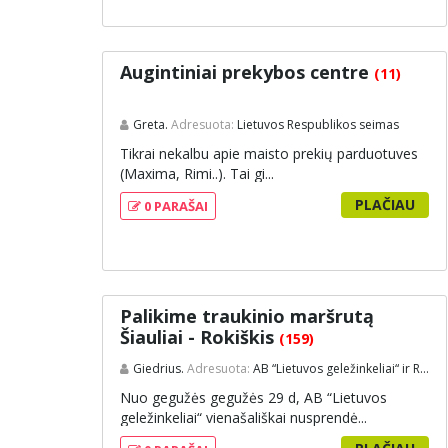
Augintiniai prekybos centre
(11)
Greta.
Adresuota:
Lietuvos Respublikos seimas
Tikrai nekalbu apie maisto prekių parduotuves
(Maxima, Rimi..). Tai gi...
PLAČIAU
0 PARAŠAI
Palikime traukinio maršrutą
Šiauliai - Rokiškis
(159)
Giedrius.
Adresuota:
AB “Lietuvos geležinkeliai“ ir Rokiškio rajono savivaldybė
Nuo gegužės gegužės 29 d, AB “Lietuvos
geležinkeliai“ vienašališkai nusprendė...