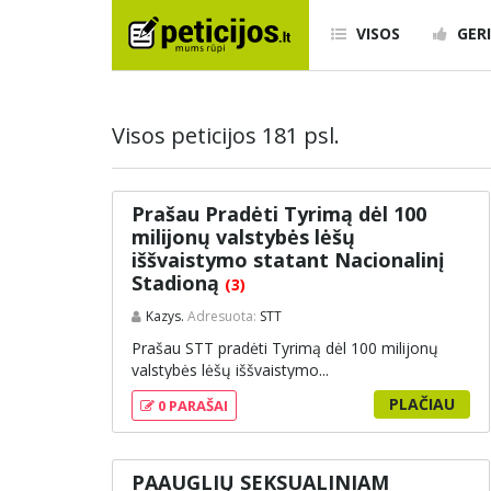
VISOS
GERI
Visos peticijos 181 psl.
Prašau Pradėti Tyrimą dėl 100
milijonų valstybės lėšų
iššvaistymo statant Nacionalinį
Stadioną
(3)
Kazys.
Adresuota:
STT
Prašau STT pradėti Tyrimą dėl 100 milijonų
valstybės lėšų iššvaistymo...
PLAČIAU
0 PARAŠAI
PAAUGLIŲ SEKSUALINIAM