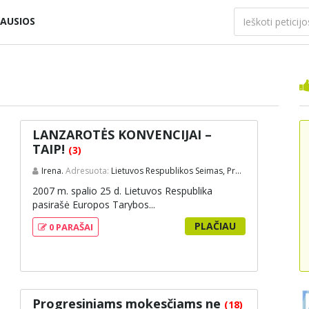
AUSIOS
LANZAROTĖS KONVENCIJAI –
TAIP!
(3)
Irena.
Adresuota:
Lietuvos Respublikos Seimas, Prezidentė
2007 m. spalio 25 d. Lietuvos Respublika
pasirašė Europos Tarybos...
PLAČIAU
0 PARAŠAI
Progresiniams mokesčiams ne
(18)