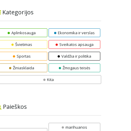
Kategorijos
Aplinkosauga
Ekonomika ir verslas
Švietimas
Sveikatos apsauga
Sportas
Valdžia ir politika
Žiniasklaida
Žmogaus teisės
Kita
Paieškos
marihuanos