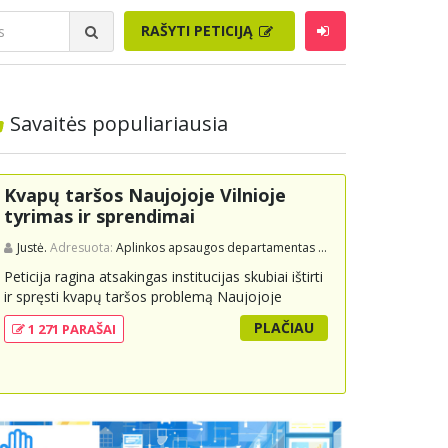
RAŠYTI PETICIJĄ
Savaitės populiariausia
Kvapų taršos Naujojoje Vilnioje
tyrimas ir sprendimai
Justė.
Adresuota:
Aplinkos apsaugos departamentas prie Aplinkos ministerijos
Peticija ragina atsakingas institucijas skubiai ištirti
ir spręsti kvapų taršos problemą Naujojoje
Vilnioje, kuri kyla dėl buitinių atliekų sąvartyno
PLAČIAU
1 271 PARAŠAI
Pramonės g. 141. Gyventojai skundžiasi nuolatiniu
stipriu atliekų kvapu, kuris neigiamai veikia jų
gyvenimo kokybę. Peticijoje prašoma atlikti
išsamius tyrimus, įdiegti nuolatinius kontrolės
mechanizmus ir imtis veiksmingų priemonių
problemai spręsti, taip pat užtikrinti visuomenės