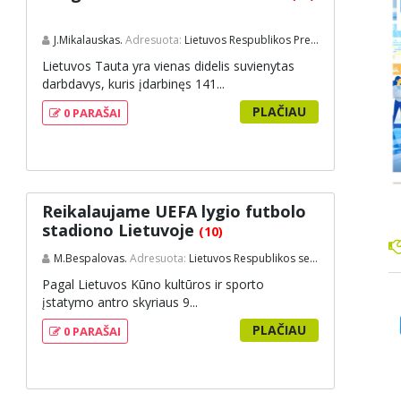
J.Mikalauskas.
Adresuota:
Lietuvos Respublikos Prezidentei
Lietuvos Tauta yra vienas didelis suvienytas
darbdavys, kuris įdarbinęs 141...
PLAČIAU
0 PARAŠAI
Reikalaujame UEFA lygio futbolo
stadiono Lietuvoje
(10)
M.Bespalovas.
Adresuota:
Lietuvos Respublikos seimas
Pagal Lietuvos Kūno kultūros ir sporto
įstatymo antro skyriaus 9...
PLAČIAU
0 PARAŠAI