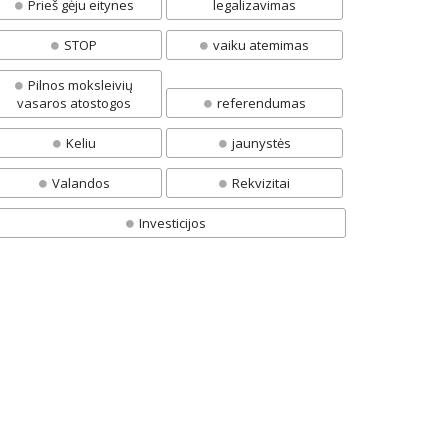
Prieš gėju eitynes
legalizavimas
STOP
vaiku atemimas
Pilnos moksleivių
vasaros atostogos
referendumas
Keliu
jaunystės
Valandos
Rekvizitai
Investicijos