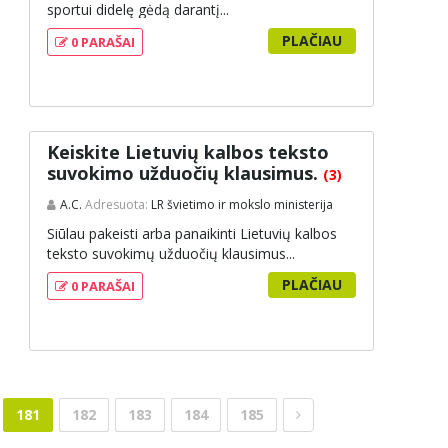
sportui didelę gėdą darantį...
PLAČIAU
0 PARAŠAI
Keiskite Lietuvių kalbos teksto
suvokimo užduočių klausimus.
(3)
A.C.
Adresuota:
LR švietimo ir mokslo ministerija
Siūlau pakeisti arba panaikinti Lietuvių kalbos
teksto suvokimų užduočių klausimus...
PLAČIAU
0 PARAŠAI
181
182
183
184
185