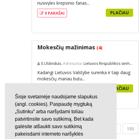
nusivyles krepsinio fanas...
PLAČIAU
0 PARAŠAI
Mokesčių mažinimas
(4)
E.Uldinskas.
Adresuota:
Lietuvos Respublikos seimas
Kadangi Lietuvos Valstybe surenka ir taip daug
mokesčių manau butu...
PLAČIAU
0 PARAŠAI
Šioje svetainėje naudojame slapukus
(angl. cookies). Paspaudę mygtuką
„Sutinku“ arba naršydami toliau
patvirtinsite savo sutikimą. Bet kada
galėsite atšaukti savo sutikimą
177
178
179
180
pakeisdami interneto naršyklės